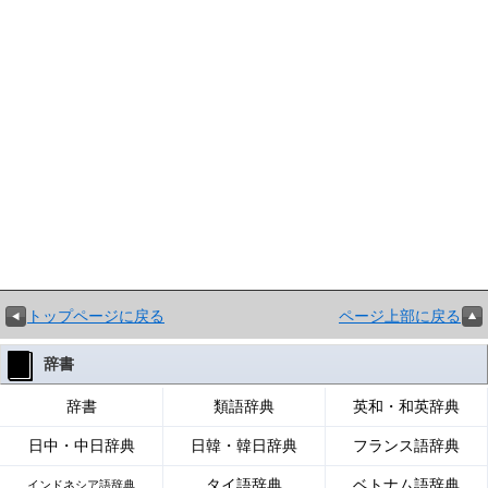
トップページに戻る
ページ上部に戻る
辞書
辞書
類語辞典
英和・和英辞典
日中・中日辞典
日韓・韓日辞典
フランス語辞典
タイ語辞典
ベトナム語辞典
インドネシア語辞典