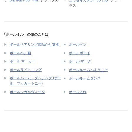
planetary boll mill
シソーラス
ユウセイガタボールミル
シソー
ラス
「ボールミル」の隣のことば
ボールベアリング式転がり支承
ボールペン
ボールペン画
ボールボーイ
ボール マーカー
ボール マーク
ボールライトニング
ボールルームへようこそ
ボールルーム・ダンシング (ポー
ボールルームダンス
ル・マッカートニー)
ボールンガルヴィーク
ボール入れ