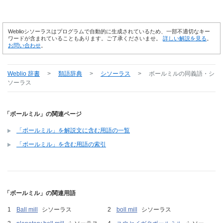
Weblioシソーラスはプログラムで自動的に生成されているため、一部不適切なキー
ワードが含まれていることもあります。ご了承くださいませ。
詳しい解説を見る
。
お問い合わせ
。
Weblio 辞書
>
類語辞典
>
シソーラス
>
ボールミル
の同義語・シ
ソーラス
「ボールミル」の関連ページ
「ボールミル」を解説文に含む用語の一覧
「ボールミル」を含む用語の索引
「ボールミル」の関連用語
Ball mill
シソーラス
boll mill
シソーラス