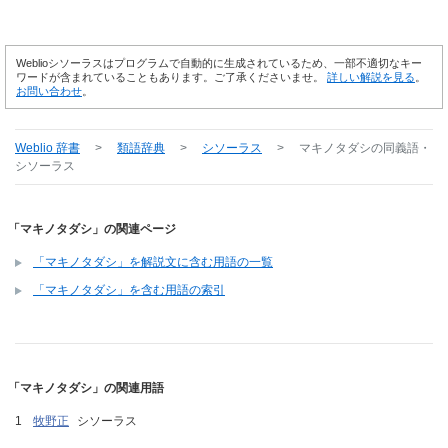
Weblioシソーラスはプログラムで自動的に生成されているため、一部不適切なキー
ワードが含まれていることもあります。ご了承くださいませ。
詳しい解説を見る
。
お問い合わせ
。
Weblio 辞書
>
類語辞典
>
シソーラス
>
マキノタダシ
の同義語・
シソーラス
「マキノタダシ」の関連ページ
「マキノタダシ」を解説文に含む用語の一覧
「マキノタダシ」を含む用語の索引
「マキノタダシ」の関連用語
牧野正
シソーラス