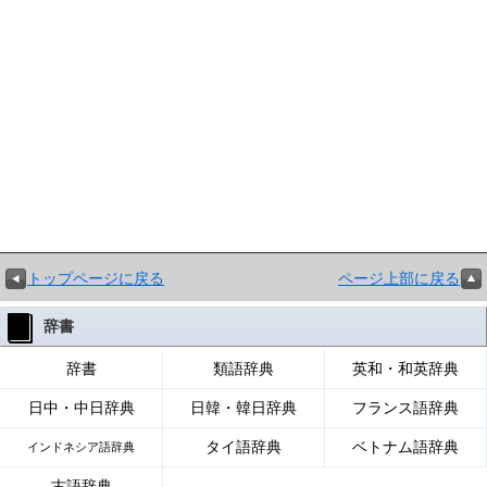
トップページに戻る
ページ上部に戻る
辞書
辞書
類語辞典
英和・和英辞典
日中・中日辞典
日韓・韓日辞典
フランス語辞典
タイ語辞典
ベトナム語辞典
インドネシア語辞典
古語辞典