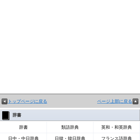
トップページに戻る
ページ上部に戻る
辞書
辞書
類語辞典
英和・和英辞典
日中・中日辞典
日韓・韓日辞典
フランス語辞典