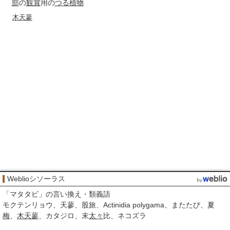
部
の
観賞
用の
つる植物
木天蓼
Weblioシソーラス
「
マタタビ
」の言い換え・類義語
モクテンリョウ
天蓼
股旅
Actinidia polygama
またたび
夏
梅
木天蓼
カタジロ
末
太々
比
ネコズラ