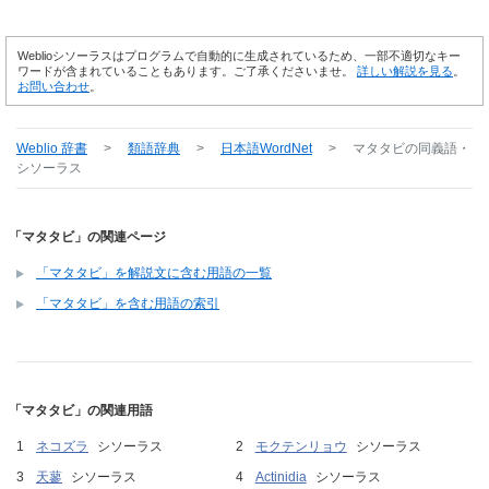
Weblioシソーラスはプログラムで自動的に生成されているため、一部不適切なキー
ワードが含まれていることもあります。ご了承くださいませ。
詳しい解説を見る
。
お問い合わせ
。
Weblio 辞書
>
類語辞典
>
日本語WordNet
>
マタタビ
の同義語・
シソーラス
「マタタビ」の関連ページ
「マタタビ」を解説文に含む用語の一覧
「マタタビ」を含む用語の索引
「マタタビ」の関連用語
ネコズラ
シソーラス
モクテンリョウ
シソーラス
天蓼
シソーラス
Actinidia
シソーラス