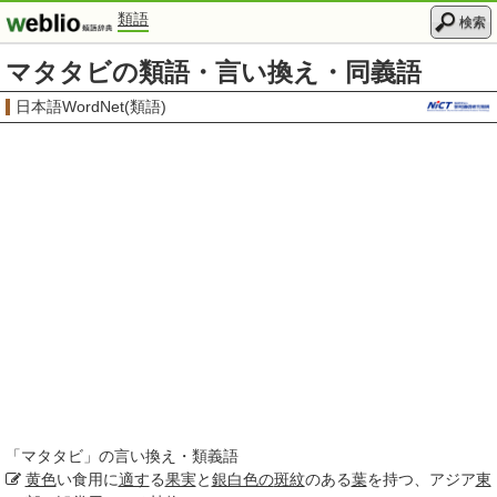
類語
検索
マタタビの類語・言い換え・同義語
日本語WordNet(類語)
「
マタタビ
」の言い換え・類義語
黄色
い食用に
適す
る
果実
と
銀白色の
斑紋
のある
葉
を持つ、アジア
東