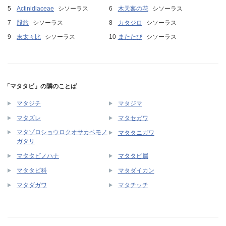
Actinidiaceae
シソーラス
木天蓼の花
シソーラス
股旅
シソーラス
カタジロ
シソーラス
末太々比
シソーラス
またたび
シソーラス
「マタタビ」の隣のことば
マタジチ
マタジマ
マタズレ
マタセガワ
マタゾロショウロクオサカベモノ
マタタニガワ
ガタリ
マタタビノハナ
マタタビ属
マタタビ科
マタダイカン
マタダガワ
マタチッチ