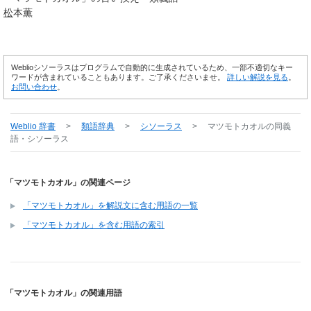
松
本薫
Weblioシソーラスはプログラムで自動的に生成されているため、一部不適切なキー
ワードが含まれていることもあります。ご了承くださいませ。
詳しい解説を見る
。
お問い合わせ
。
Weblio 辞書
>
類語辞典
>
シソーラス
>
マツモトカオル
の同義
語・シソーラス
「マツモトカオル」の関連ページ
「マツモトカオル」を解説文に含む用語の一覧
「マツモトカオル」を含む用語の索引
「マツモトカオル」の関連用語