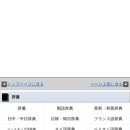
トップページに戻る
ページ上部に戻る
辞書
辞書
類語辞典
英和・和英辞典
日中・中日辞典
日韓・韓日辞典
フランス語辞典
タイ語辞典
ベトナム語辞典
インドネシア語辞典