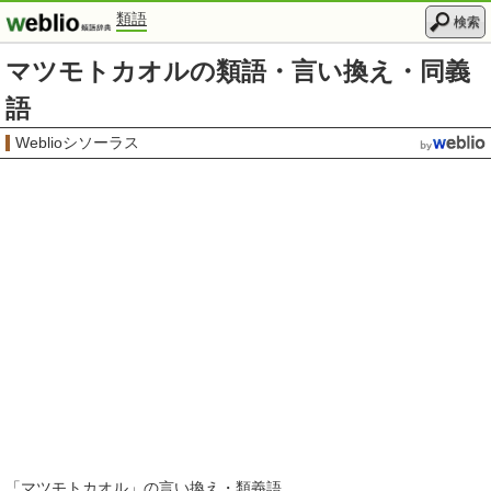
類語
検索
マツモトカオルの類語・言い換え・同義
語
Weblioシソーラス
「
マツモトカオル
」の言い換え・類義語