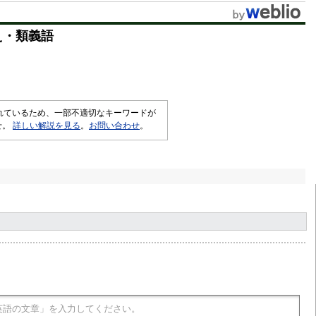
t
え・類義語
e
されているため、一部不適切なキーワードが
せ。
詳しい解説を見る
。
お問い合わせ
。