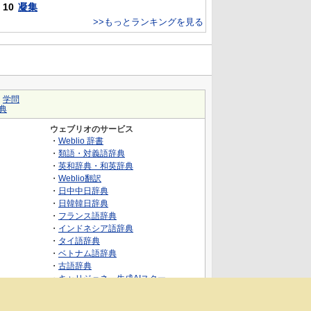
10
凝集
>>もっとランキングを見る
｜
学問
典
ウェブリオのサービス
・
Weblio 辞書
・
類語・対義語辞典
・
英和辞典・和英辞典
・
Weblio翻訳
・
日中中日辞典
・
日韓韓日辞典
・
フランス語辞典
・
インドネシア語辞典
・
タイ語辞典
・
ベトナム語辞典
・
古語辞典
・
キャリジェネ～生成AIスクー
ル・AIスキルでキャリアアップ～