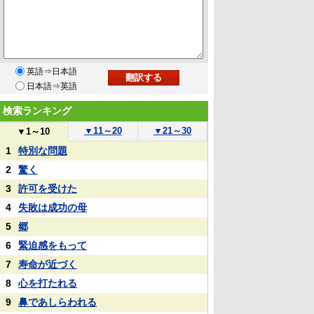
英語⇒日本語
日本語⇒英語
検索ランキング
▼
11～20
▼
21～30
▼
1～10
1
特別な問題
2
驚く
3
許可を受けた
4
失敗は成功の母
5
郷
6
緊迫感をもって
7
寿命が近づく
8
心を打たれる
9
鼻であしらわれる