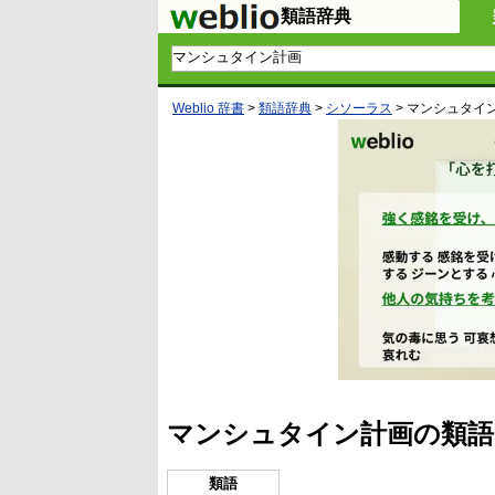
類語辞典
Weblio 辞書
>
類語辞典
>
シソーラス
>
マンシュタイ
マンシュタイン計画の類語
類語