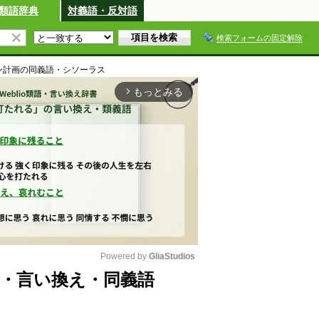
類語辞典
対義語・反対語
検索フォームの固定解除
ン計画
の同義語・シソーラス
もっとみる
arrow_forward_ios
Powered by 
GliaStudios
・言い換え・同義語
M
u