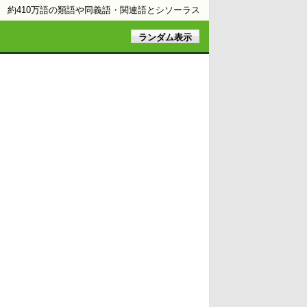
約410万語の類語や同義語・関連語とシソーラス