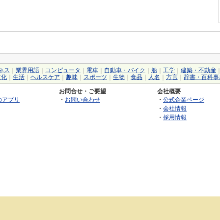
ネス
｜
業界用語
｜
コンピュータ
｜
電車
｜
自動車・バイク
｜
船
｜
工学
｜
建築・不動産
文化
｜
生活
｜
ヘルスケア
｜
趣味
｜
スポーツ
｜
生物
｜
食品
｜
人名
｜
方言
｜
辞書・百科事
お問合せ・ご要望
会社概要
のアプリ
・
お問い合わせ
・
公式企業ページ
・
会社情報
・
採用情報