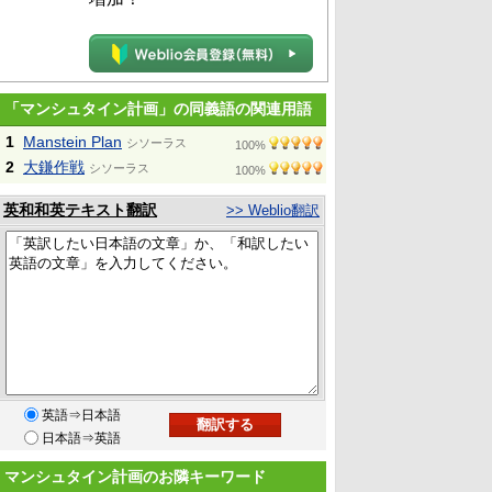
「マンシュタイン計画」の同義語の関連用語
1
Manstein Plan
シソーラス
100%
2
大鎌作戦
シソーラス
100%
英和和英テキスト翻訳
>> Weblio翻訳
英語⇒日本語
日本語⇒英語
マンシュタイン計画のお隣キーワード