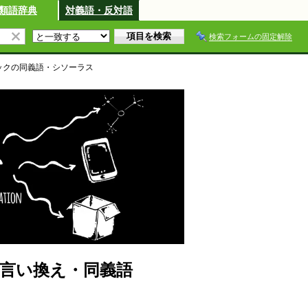
類語辞典
対義語・反対語
検索フォームの固定解除
ック
の同義語・シソーラス
言い換え・同義語