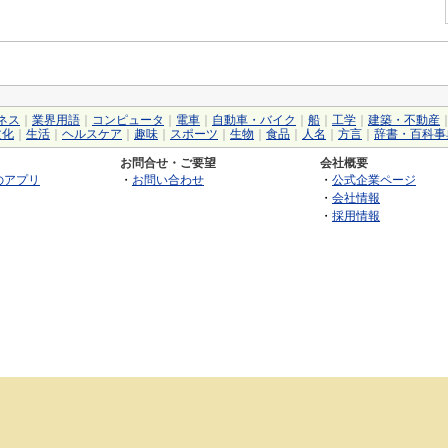
ネス
｜
業界用語
｜
コンピュータ
｜
電車
｜
自動車・バイク
｜
船
｜
工学
｜
建築・不動産
文化
｜
生活
｜
ヘルスケア
｜
趣味
｜
スポーツ
｜
生物
｜
食品
｜
人名
｜
方言
｜
辞書・百科事
お問合せ・ご要望
会社概要
のアプリ
・
お問い合わせ
・
公式企業ページ
・
会社情報
・
採用情報
©2026 GRAS Group, Inc.
RSS