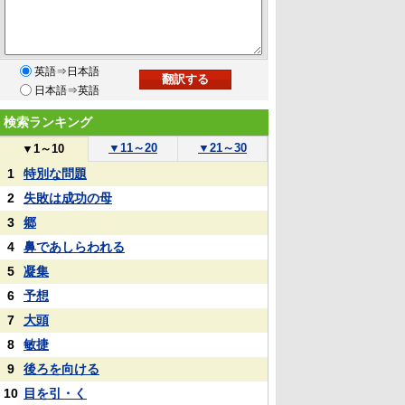
英語⇒日本語
日本語⇒英語
検索ランキング
▼
11～20
▼
21～30
▼
1～10
1
特別な問題
2
失敗は成功の母
3
郷
4
鼻であしらわれる
5
凝集
6
予想
7
大頭
8
敏捷
9
後ろを向ける
10
目を引・く