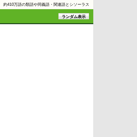
約410万語の類語や同義語・関連語とシソーラス