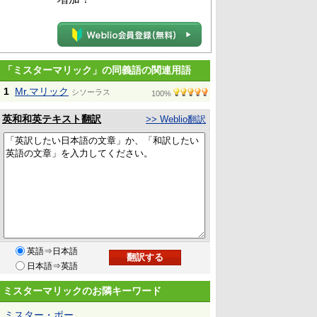
「ミスターマリック」の同義語の関連用語
1
Mr.マリック
シソーラス
100%
英和和英テキスト翻訳
>> Weblio翻訳
英語⇒日本語
日本語⇒英語
ミスターマリックのお隣キーワード
ミスター・ポー