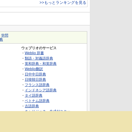
>>もっとランキングを見る
｜
学問
典
ウェブリオのサービス
・
Weblio 辞書
・
類語・対義語辞典
・
英和辞典・和英辞典
・
Weblio翻訳
・
日中中日辞典
・
日韓韓日辞典
・
フランス語辞典
・
インドネシア語辞典
・
タイ語辞典
・
ベトナム語辞典
・
古語辞典
・
キャリジェネ～生成AIスクー
ル・AIスキルでキャリアアップ～