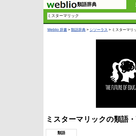
類語辞典
Weblio 辞書
>
類語辞典
>
シソーラス
>
ミスターマリ
ミスターマリックの類語・
類語