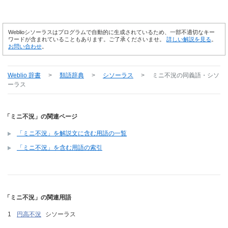
Weblioシソーラスはプログラムで自動的に生成されているため、一部不適切なキー
ワードが含まれていることもあります。ご了承くださいませ。
詳しい解説を見る
。
お問い合わせ
。
Weblio 辞書
>
類語辞典
>
シソーラス
>
ミニ不況
の同義語・シソ
ーラス
「ミニ不況」の関連ページ
「ミニ不況」を解説文に含む用語の一覧
「ミニ不況」を含む用語の索引
「ミニ不況」の関連用語
円高不況
シソーラス