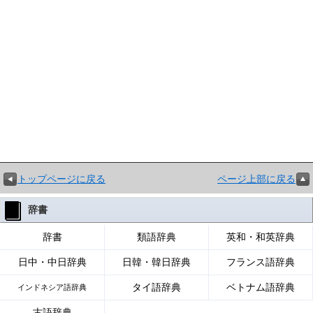
トップページに戻る
ページ上部に戻る
辞書
辞書
類語辞典
英和・和英辞典
日中・中日辞典
日韓・韓日辞典
フランス語辞典
タイ語辞典
ベトナム語辞典
インドネシア語辞典
古語辞典