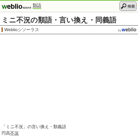
類語
検索
ミニ不況の類語・言い換え・同義語
Weblioシソーラス
「
ミニ不況
」の言い換え・類義語
円高
不況