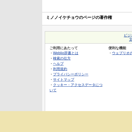
ミノノイケチョウのページの著作権
ビジ
ご利用にあたって
便利な機能
・
Weblio辞書とは
・
ウェブリオ
・
検索の仕方
・
ヘルプ
・
利用規約
・
プライバシーポリシー
・
サイトマップ
・
クッキー・アクセスデータにつ
いて