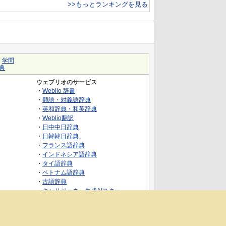
>>もっとランキングを見る
｜
学問
典
ウェブリオのサービス
・
Weblio 辞書
・
類語・対義語辞典
・
英和辞典・和英辞典
・
Weblio翻訳
・
日中中日辞典
・
日韓韓日辞典
・
フランス語辞典
・
インドネシア語辞典
・
タイ語辞典
・
ベトナム語辞典
・
古語辞典
・
キャリジェネ～生成AIスクー
ル・AIスキルでキャリアアップ～