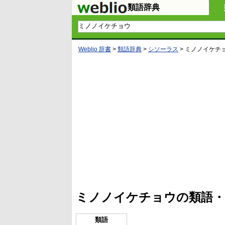
類語辞典
Weblio 辞書
>
類語辞典
>
シソーラス
>
ミノノイケチ
L
/
U
o
n
a
m
d
u
e
t
d
e
:
4
ミノノイケチョウの類語・
1
.
2
1
類語