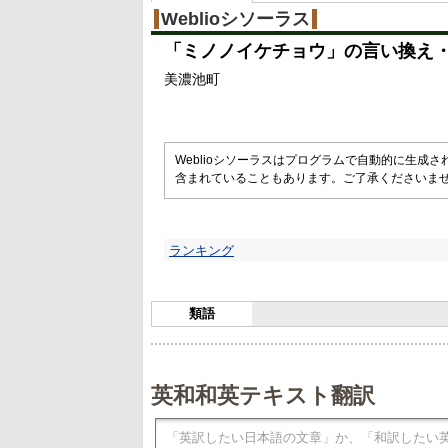
%
Weblioシソーラス
「
ミノノイケチョウ
」の言い換え
美濃池町
Weblioシソーラスはプログラムで自動的に生成
含まれていることもあります。ご了承くださいま
ランキング
類語
英和和英テキスト翻訳