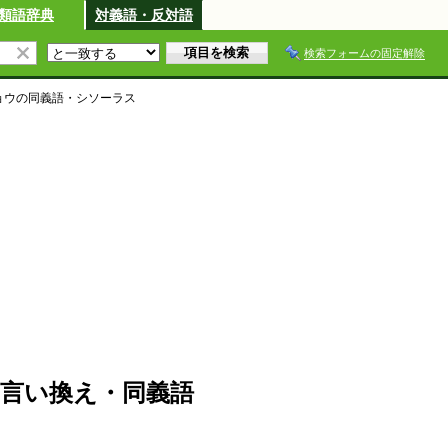
類語辞典
対義語・反対語
検索フォームの固定解除
ョウ
の同義語・シソーラス
言い換え・同義語