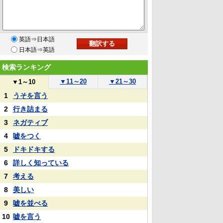
英語⇒日本語
日本語⇒英語
検索ランキング
▼
11～20
▼
21～30
▼
1～10
1
うそを言う
2
行き詰まる
3
ネガティブ
4
嘘をつく
5
ドキドキする
6
詳しく知っている
7
考える
8
美しい
9
嘘を並べる
10
嘘を言う