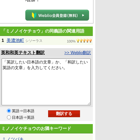
「ミノノイケチョウ」の同義語の関連用語
1
美濃池町
シソーラス
100%
英和和英テキスト翻訳
>> Weblio翻訳
英語⇒日本語
日本語⇒英語
ミノノイケチョウのお隣キーワード
ミノツバキ