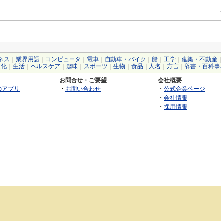
ネス
｜
業界用語
｜
コンピュータ
｜
電車
｜
自動車・バイク
｜
船
｜
工学
｜
建築・不動産
文化
｜
生活
｜
ヘルスケア
｜
趣味
｜
スポーツ
｜
生物
｜
食品
｜
人名
｜
方言
｜
辞書・百科事
お問合せ・ご要望
会社概要
のアプリ
・
お問い合わせ
・
公式企業ページ
・
会社情報
・
採用情報
©2026 GRAS Group, Inc.
RSS