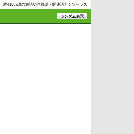
約410万語の類語や同義語・関連語とシソーラス