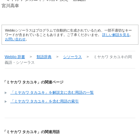
宮川高幸
Weblioシソーラスはプログラムで自動的に生成されているため、一部不適切なキー
ワードが含まれていることもあります。ご了承くださいませ。
詳しい解説を見る
。
お問い合わせ
。
Weblio 辞書
>
類語辞典
>
シソーラス
>
ミヤカワ タカユキ
の同
義語・シソーラス
「ミヤカワ タカユキ」の関連ページ
「ミヤカワ タカユキ」を解説文に含む用語の一覧
「ミヤカワ タカユキ」を含む用語の索引
「ミヤカワ タカユキ」の関連用語