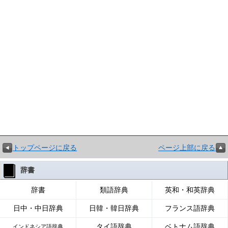
トップページに戻る
ページ上部に戻る
辞書
辞書
類語辞典
英和・和英辞典
日中・中日辞典
日韓・韓日辞典
フランス語辞典
タイ語辞典
ベトナム語辞典
インドネシア語辞典