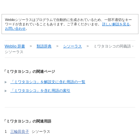
Weblioシソーラスはプログラムで自動的に生成されているため、一部不適切なキー
ワードが含まれていることもあります。ご了承くださいませ。
詳しい解説を見る
。
お問い合わせ
。
Weblio 辞書
>
類語辞典
>
シソーラス
>
ミワタヨシコ
の同義語・
シソーラス
「ミワタヨシコ」の関連ページ
「ミワタヨシコ」を解説文に含む用語の一覧
「ミワタヨシコ」を含む用語の索引
「ミワタヨシコ」の関連用語
三輪田良子
シソーラス