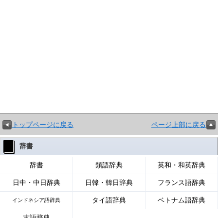
トップページに戻る
ページ上部に戻る
辞書
辞書
類語辞典
英和・和英辞典
日中・中日辞典
日韓・韓日辞典
フランス語辞典
タイ語辞典
ベトナム語辞典
インドネシア語辞典
古語辞典