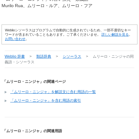
Murilo Rua
ムリーロ・ルア
ムリーロ・フア
Weblioシソーラスはプログラムで自動的に生成されているため、一部不適切なキー
ワードが含まれていることもあります。ご了承くださいませ。
詳しい解説を見る
。
お問い合わせ
。
Weblio 辞書
>
類語辞典
>
シソーラス
>
ムリーロ・ニンジャ
の同
義語・シソーラス
「ムリーロ・ニンジャ」の関連ページ
「ムリーロ・ニンジャ」を解説文に含む用語の一覧
「ムリーロ・ニンジャ」を含む用語の索引
「ムリーロ・ニンジャ」の関連用語