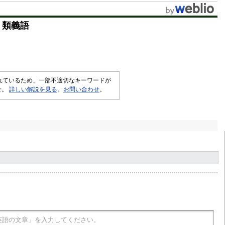
t
・類義語
e
されているため、一部不適切なキーワードが
せ。
詳しい解説を見る
。
お問い合わせ
。