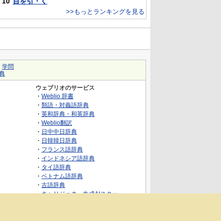
10
目を引・く
>>もっとランキングを見る
｜
学問
典
ウェブリオのサービス
・
Weblio 辞書
・
類語・対義語辞典
・
英和辞典・和英辞典
・
Weblio翻訳
・
日中中日辞典
・
日韓韓日辞典
・
フランス語辞典
・
インドネシア語辞典
・
タイ語辞典
・
ベトナム語辞典
・
古語辞典
・
キャリジェネ～生成AIスクー
ル・AIスキルでキャリアアップ～