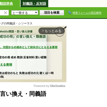
類語辞典
対義語・反対語
検索フォームの固定解除
ッグ
の同義語・シソーラス
もっとみる
arrow_forward_ios
Powered by 
GliaStudios
言い換え・同義語
M
u