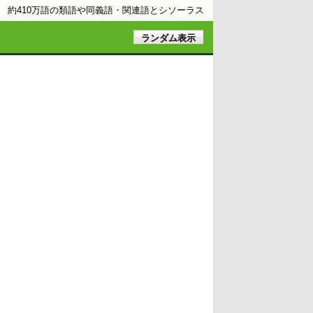
約410万語の類語や同義語・関連語とシソーラス