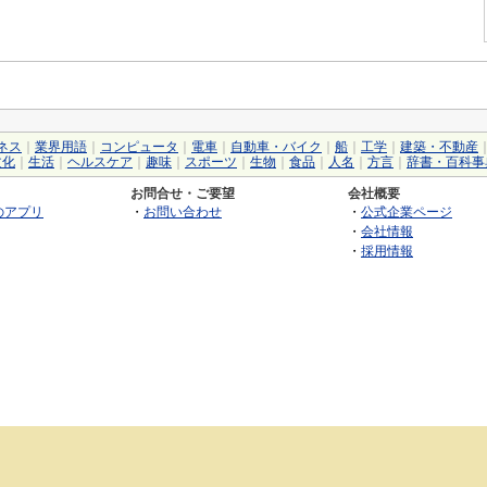
ネス
｜
業界用語
｜
コンピュータ
｜
電車
｜
自動車・バイク
｜
船
｜
工学
｜
建築・不動産
文化
｜
生活
｜
ヘルスケア
｜
趣味
｜
スポーツ
｜
生物
｜
食品
｜
人名
｜
方言
｜
辞書・百科事
お問合せ・ご要望
会社概要
のアプリ
・
お問い合わせ
・
公式企業ページ
・
会社情報
・
採用情報