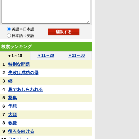
英語⇒日本語
日本語⇒英語
検索ランキング
▼
11～20
▼
21～30
▼
1～10
1
特別な問題
2
失敗は成功の母
3
郷
4
鼻であしらわれる
5
凝集
6
予想
7
大頭
8
敏捷
9
後ろを向ける