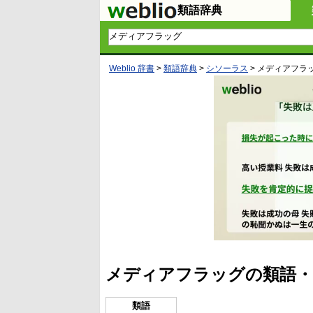
類語辞典
Weblio 辞書
>
類語辞典
>
シソーラス
>
メディアフラ
メディアフラッグの類語・
類語