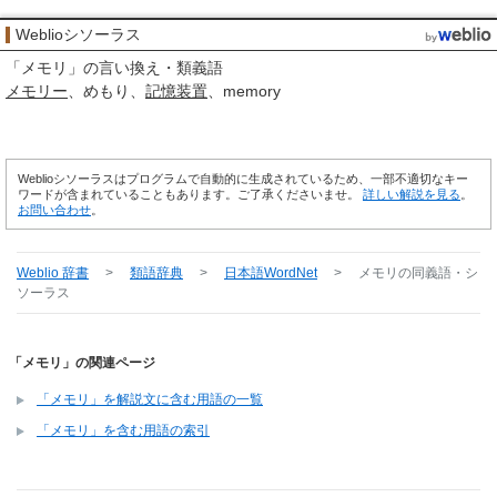
Weblioシソーラス
「
メモリ
」の言い換え・類義語
メモリー
めもり
記憶装置
memory
Weblioシソーラスはプログラムで自動的に生成されているため、一部不適切なキー
ワードが含まれていることもあります。ご了承くださいませ。
詳しい解説を見る
。
お問い合わせ
。
Weblio 辞書
>
類語辞典
>
日本語WordNet
>
メモリ
の同義語・シ
ソーラス
「メモリ」の関連ページ
「メモリ」を解説文に含む用語の一覧
「メモリ」を含む用語の索引