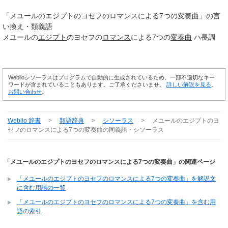
「
メユールのエジプトのヨセフのロマンスによる7つの変奏曲
」の言
い換え・類義語
メユールの
エジプト
のヨセフの
ロマンス
による7つの
変奏曲
ハ長調
Weblioシソーラスはプログラムで自動的に生成されているため、一部不適切なキー
ワードが含まれていることもあります。ご了承くださいませ。
詳しい解説を見る
。
お問い合わせ
。
Weblio 辞書
>
類語辞典
>
シソーラス
>
メユールのエジプトのヨ
セフのロマンスによる7つの変奏曲
の同義語・シソーラス
「メユールのエジプトのヨセフのロマンスによる7つの変奏曲」の関連ページ
「メユールのエジプトのヨセフのロマンスによる7つの変奏曲」を解説文
に含む用語の一覧
「メユールのエジプトのヨセフのロマンスによる7つの変奏曲」を含む用
語の索引