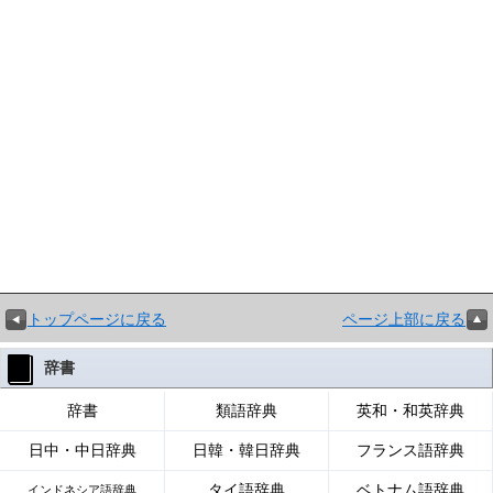
トップページに戻る
ページ上部に戻る
辞書
辞書
類語辞典
英和・和英辞典
日中・中日辞典
日韓・韓日辞典
フランス語辞典
タイ語辞典
ベトナム語辞典
インドネシア語辞典