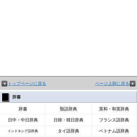
トップページに戻る
ページ上部に戻る
辞書
辞書
類語辞典
英和・和英辞典
日中・中日辞典
日韓・韓日辞典
フランス語辞典
タイ語辞典
ベトナム語辞典
インドネシア語辞典