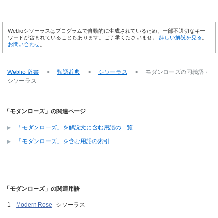
Weblioシソーラスはプログラムで自動的に生成されているため、一部不適切なキー
ワードが含まれていることもあります。ご了承くださいませ。
詳しい解説を見る
。
お問い合わせ
。
Weblio 辞書
>
類語辞典
>
シソーラス
>
モダンローズ
の同義語・
シソーラス
「モダンローズ」の関連ページ
「モダンローズ」を解説文に含む用語の一覧
「モダンローズ」を含む用語の索引
「モダンローズ」の関連用語
Modern Rose
シソーラス