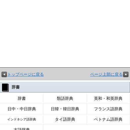
トップページに戻る
ページ上部に戻る
辞書
辞書
類語辞典
英和・和英辞典
日中・中日辞典
日韓・韓日辞典
フランス語辞典
タイ語辞典
ベトナム語辞典
インドネシア語辞典
古語辞典