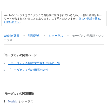
Weblioシソーラスはプログラムで自動的に生成されているため、一部不適切なキー
ワードが含まれていることもあります。ご了承くださいませ。
詳しい解説を見る
。
お問い合わせ
。
Weblio 辞書
>
類語辞典
>
シソーラス
>
モーダカ
の同義語・シソ
ーラス
「モーダカ」の関連ページ
「モーダカ」を解説文に含む用語の一覧
「モーダカ」を含む用語の索引
「モーダカ」の関連用語
Modak
シソーラス