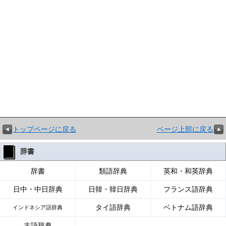
トップページに戻る
ページ上部に戻る
辞書
辞書
類語辞典
英和・和英辞典
日中・中日辞典
日韓・韓日辞典
フランス語辞典
タイ語辞典
ベトナム語辞典
インドネシア語辞典
古語辞典