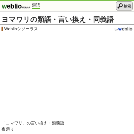
類語
検索
ヨマワリの類語・言い換え・同義語
Weblioシソーラス
「
ヨマワリ
」の言い換え・類義語
夜
廻り