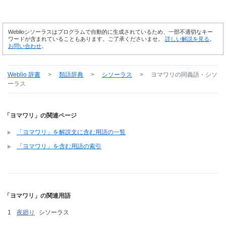
Weblioシソーラスはプログラムで自動的に生成されているため、一部不適切なキー
ワードが含まれていることもあります。ご了承くださいませ。
詳しい解説を見る
。
お問い合わせ
。
Weblio 辞書
>
類語辞典
>
シソーラス
>
ヨマワリ
の同義語・シソ
ーラス
「ヨマワリ」の関連ページ
「ヨマワリ」を解説文に含む用語の一覧
「ヨマワリ」を含む用語の索引
「ヨマワリ」の関連用語
夜廻り
シソーラス