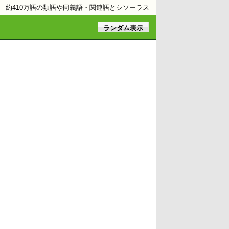
約410万語の類語や同義語・関連語とシソーラス