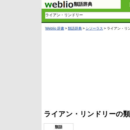
類語辞典
Weblio 辞書
>
類語辞典
>
シソーラス
>
ライアン・リ
L
/
U
o
n
a
m
d
u
e
t
d
e
:
4
ライアン・リンドリーの類
5
.
3
3
類語