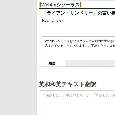
%
Weblioシソーラス
「
ライアン・リンドリー
」の言い
Ryan Lindley
Weblioシソーラスはプログラムで自動的に生成
含まれていることもあります。ご了承くださいま
類語
英和和英テキスト翻訳