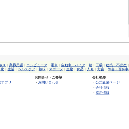
ネス
｜
業界用語
｜
コンピュータ
｜
電車
｜
自動車・バイク
｜
船
｜
工学
｜
建築・不動産
文化
｜
生活
｜
ヘルスケア
｜
趣味
｜
スポーツ
｜
生物
｜
食品
｜
人名
｜
方言
｜
辞書・百科事
お問合せ・ご要望
会社概要
のアプリ
・
お問い合わせ
・
公式企業ページ
・
会社情報
・
採用情報