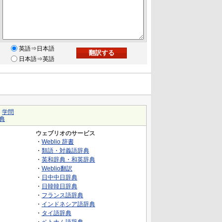
英語⇒日本語
日本語⇒英語
｜
学問
典
ウェブリオのサービス
・
Weblio 辞書
・
類語・対義語辞典
・
英和辞典・和英辞典
・
Weblio翻訳
・
日中中日辞典
・
日韓韓日辞典
・
フランス語辞典
・
インドネシア語辞典
・
タイ語辞典
・
ベトナム語辞典