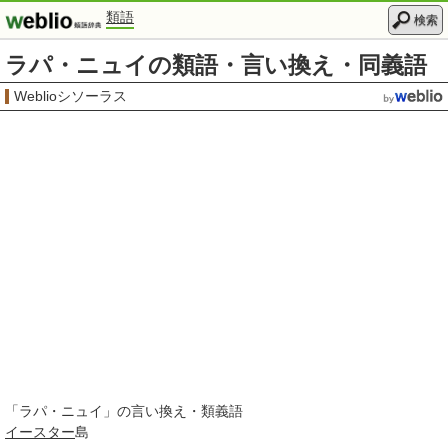
類語
検索
ラパ・ニュイの類語・言い換え・同義語
Weblioシソーラス
「
ラパ・ニュイ
」の言い換え・類義語
イースター
島