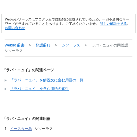
Weblioシソーラスはプログラムで自動的に生成されているため、一部不適切なキー
ワードが含まれていることもあります。ご了承くださいませ。
詳しい解説を見る
。
お問い合わせ
。
Weblio 辞書
>
類語辞典
>
シソーラス
>
ラパ・ニュイ
の同義語・
シソーラス
「ラパ・ニュイ」の関連ページ
「ラパ・ニュイ」を解説文に含む用語の一覧
「ラパ・ニュイ」を含む用語の索引
「ラパ・ニュイ」の関連用語
イースター島
シソーラス