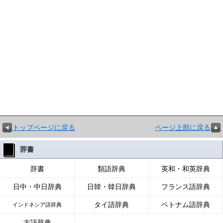
トップページに戻る
ページ上部に戻る
辞書
辞書
類語辞典
英和・和英辞典
日中・中日辞典
日韓・韓日辞典
フランス語辞典
タイ語辞典
ベトナム語辞典
インドネシア語辞典
古語辞典