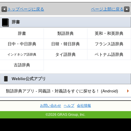
トップページに戻る
ページ上部に戻る
辞書
辞書
類語辞典
英和・和英辞典
日中・中日辞典
日韓・韓日辞典
フランス語辞典
タイ語辞典
ベトナム語辞典
インドネシア語辞典
古語辞典
Weblio公式アプリ
類語辞典アプリ - 同義語・対義語をすぐに探せる！ (Android)
お問い合わせ
ヘルプ
会社情報
©2026 GRAS Group, Inc.