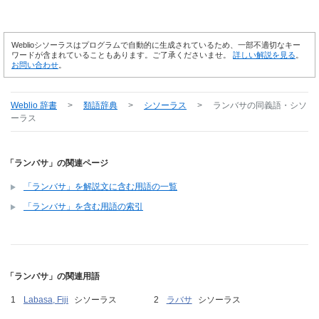
Weblioシソーラスはプログラムで自動的に生成されているため、一部不適切なキー
ワードが含まれていることもあります。ご了承くださいませ。
詳しい解説を見る
。
お問い合わせ
。
Weblio 辞書
>
類語辞典
>
シソーラス
>
ランバサ
の同義語・シソ
ーラス
「ランバサ」の関連ページ
「ランバサ」を解説文に含む用語の一覧
「ランバサ」を含む用語の索引
「ランバサ」の関連用語
Labasa, Fiji
シソーラス
ラバサ
シソーラス