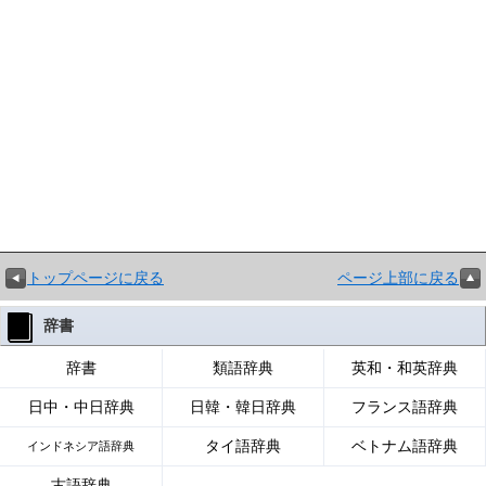
トップページに戻る
ページ上部に戻る
辞書
辞書
類語辞典
英和・和英辞典
日中・中日辞典
日韓・韓日辞典
フランス語辞典
タイ語辞典
ベトナム語辞典
インドネシア語辞典
古語辞典