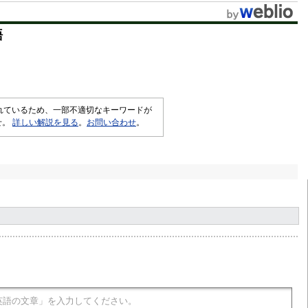
t
語
e
されているため、一部不適切なキーワードが
せ。
詳しい解説を見る
。
お問い合わせ
。