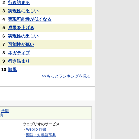
2
行き詰まる
3
実現性に乏しい
4
実現可能性が低くなる
5
成果を上げる
6
実現性の乏しい
7
可能性が低い
8
ネガティブ
9
行き詰まり
10
順風
>>もっとランキングを見る
｜
学問
典
ウェブリオのサービス
・
Weblio 辞書
・
類語・対義語辞典