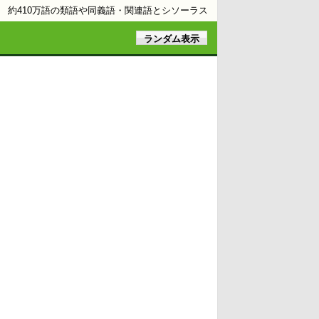
約410万語の類語や同義語・関連語とシソーラス