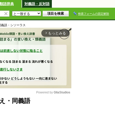
類語辞典
対義語・反対語
検索フォームの固定解除
同義語・シソーラス
もっとみる
arrow_forward_ios
Powered by 
GliaStudios
え・同義語
M
u