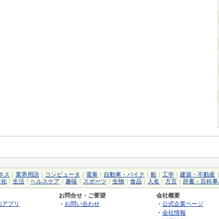
ネス
｜
業界用語
｜
コンピュータ
｜
電車
｜
自動車・バイク
｜
船
｜
工学
｜
建築・不動産
文化
｜
生活
｜
ヘルスケア
｜
趣味
｜
スポーツ
｜
生物
｜
食品
｜
人名
｜
方言
｜
辞書・百科事
お問合せ・ご要望
会社概要
のアプリ
・
お問い合わせ
・
公式企業ページ
・
会社情報