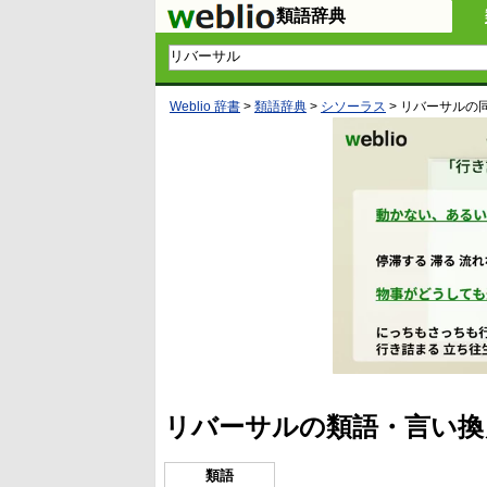
類語辞典
Weblio 辞書
>
類語辞典
>
シソーラス
>
リバーサル
の
リバーサルの類語・言い換
類語