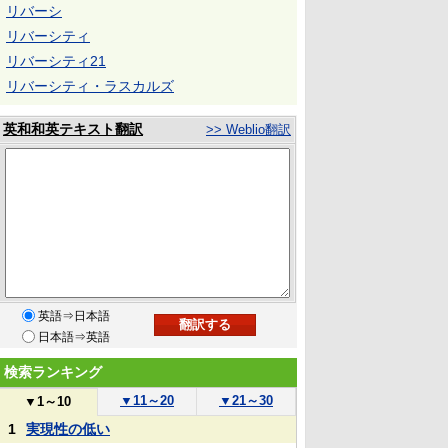
リバーシ
リバーシティ
リバーシティ21
リバーシティ・ラスカルズ
英和和英テキスト翻訳
>> Weblio翻訳
英語⇒日本語
日本語⇒英語
検索ランキング
▼
11～20
▼
21～30
▼
1～10
1
実現性の低い