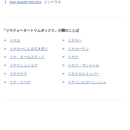
rear quarter trim box
シソーラス
「リヤクォータートリムボックス」の隣のことば
リヤカ
リヤカー
リヤカーによる引き売り
リヤカーテン
リヤ・キールステッド
リヤク
リヤクシュジョウ
リヤク・マシャール
リヤクヤウ
リヤクロスメンバー
リヤ・ケベデ
リヤコンビガーニッシュ