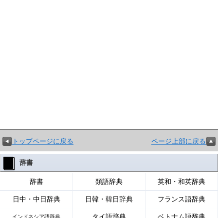
トップページに戻る
ページ上部に戻る
辞書
辞書
類語辞典
英和・和英辞典
日中・中日辞典
日韓・韓日辞典
フランス語辞典
タイ語辞典
ベトナム語辞典
インドネシア語辞典