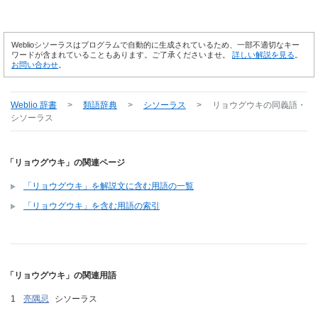
Weblioシソーラスはプログラムで自動的に生成されているため、一部不適切なキー
ワードが含まれていることもあります。ご了承くださいませ。
詳しい解説を見る
。
お問い合わせ
。
Weblio 辞書
>
類語辞典
>
シソーラス
>
リョウグウキ
の同義語・
シソーラス
「リョウグウキ」の関連ページ
「リョウグウキ」を解説文に含む用語の一覧
「リョウグウキ」を含む用語の索引
「リョウグウキ」の関連用語
亮隅忌
シソーラス