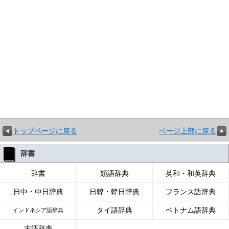
トップページに戻る
ページ上部に戻る
辞書
辞書
類語辞典
英和・和英辞典
日中・中日辞典
日韓・韓日辞典
フランス語辞典
タイ語辞典
ベトナム語辞典
インドネシア語辞典
古語辞典