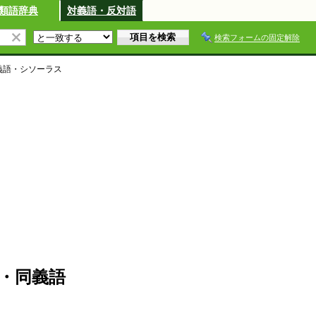
類語辞典
対義語・反対語
検索フォームの固定解除
義語・シソーラス
・同義語