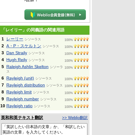
「レイリー」の同義語の関連用語
1
レーリー
シソーラス
100%
2
A・P・スケルトン
シソーラス
100%
3
Dan Straily
シソーラス
100%
4
Hugh Reily
シソーラス
100%
5
Raleigh Ashlin Skelton
シソーラ
100%
ス
6
Rayleigh (unit)
シソーラス
100%
7
Rayleigh distribution
シソーラス
100%
8
Rayleigh limit
シソーラス
100%
9
Rayleigh number
シソーラス
100%
10
Rayleigh ratio
シソーラス
100%
英和和英テキスト翻訳
>> Weblio翻訳