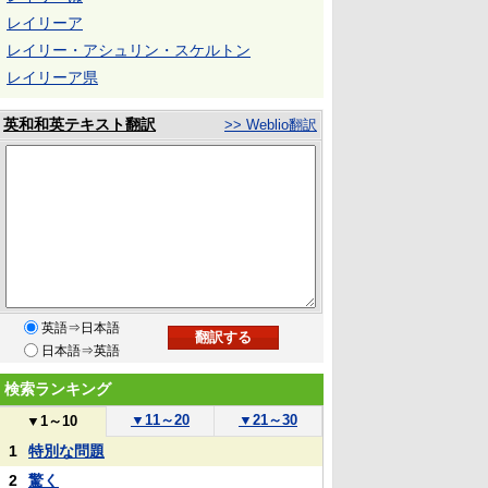
レイリーア
レイリー・アシュリン・スケルトン
レイリーア県
英和和英テキスト翻訳
>> Weblio翻訳
英語⇒日本語
日本語⇒英語
検索ランキング
▼
11～20
▼
21～30
▼
1～10
1
特別な問題
2
驚く