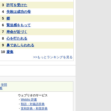
3
許可を受けた
4
失敗は成功の母
5
郷
6
緊迫感をもって
7
寿命が近づく
8
心を打たれる
9
鼻であしらわれる
10
凝集
>>もっとランキングを見る
｜
学問
典
ウェブリオのサービス
・
Weblio 辞書
・
類語・対義語辞典
・
英和辞典・和英辞典