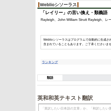
%
Weblioシソーラス
「
レイリー
」の言い換え・類義語
Rayleigh
John William Strutt Rayleigh
レ
Weblioシソーラスはプログラムで自動的に生成
含まれていることもあります。ご了承くださいま
ランキング
類語
英和和英テキスト翻訳