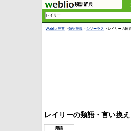
類語辞典
Weblio 辞書
>
類語辞典
>
シソーラス
>
レイリー
の同
L
/
U
o
n
a
m
d
u
e
t
d
e
:
4
レイリーの類語・言い換え
5
.
3
3
類語