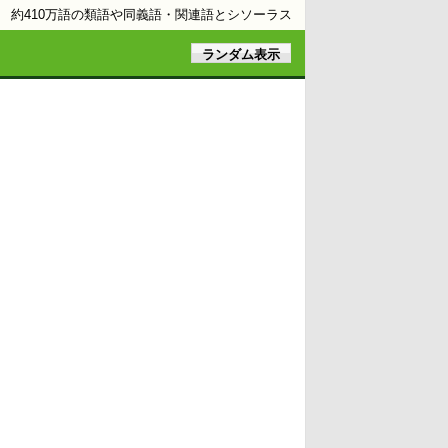
約410万語の類語や同義語・関連語とシソーラス