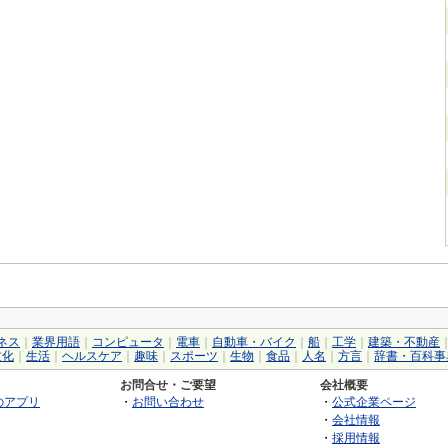
ネス
｜
業界用語
｜
コンピュータ
｜
電車
｜
自動車・バイク
｜
船
｜
工学
｜
建築・不動産
文化
｜
生活
｜
ヘルスケア
｜
趣味
｜
スポーツ
｜
生物
｜
食品
｜
人名
｜
方言
｜
辞書・百科事
お問合せ・ご要望
会社概要
のアプリ
・
お問い合わせ
・
公式企業ページ
・
会社情報
・
採用情報