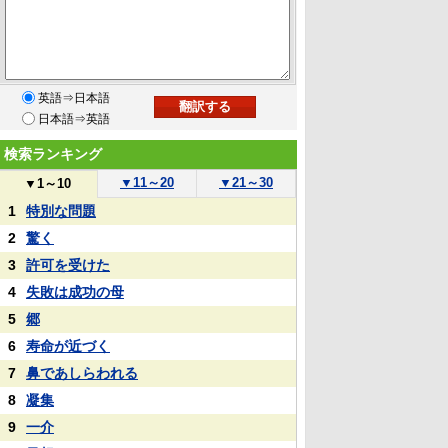
英語⇒日本語
日本語⇒英語
検索ランキング
▼
11～20
▼
21～30
▼
1～10
1
特別な問題
2
驚く
3
許可を受けた
4
失敗は成功の母
5
郷
6
寿命が近づく
7
鼻であしらわれる
8
凝集
9
一介