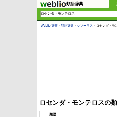
類語辞典
Weblio 辞書
>
類語辞典
>
シソーラス
>
ロセンダ・モ
L
/
U
o
n
a
m
d
u
e
t
d
e
:
4
ロセンダ・モンテロスの類
5
.
3
3
類語