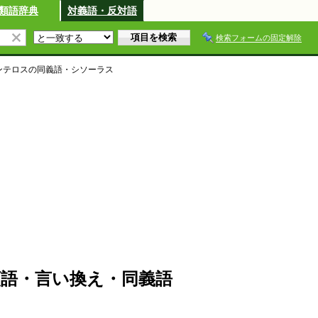
類語辞典
対義語・反対語
検索フォームの固定解除
ンテロス
の同義語・シソーラス
語・言い換え・同義語