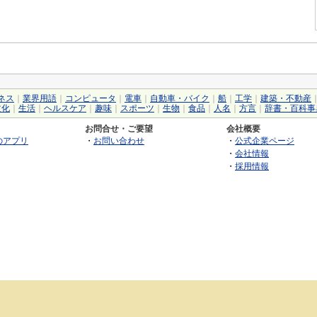
ネス
｜
業界用語
｜
コンピュータ
｜
電車
｜
自動車・バイク
｜
船
｜
工学
｜
建築・不動産
文化
｜
生活
｜
ヘルスケア
｜
趣味
｜
スポーツ
｜
生物
｜
食品
｜
人名
｜
方言
｜
辞書・百科事
お問合せ・ご要望
会社概要
のアプリ
・
お問い合わせ
・
公式企業ページ
・
会社情報
・
採用情報