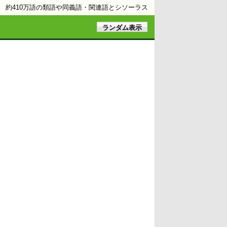
約410万語の類語や同義語・関連語とシソーラス