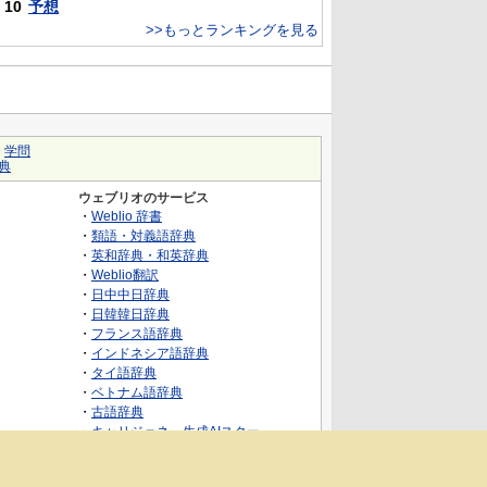
10
予想
>>もっとランキングを見る
｜
学問
典
ウェブリオのサービス
・
Weblio 辞書
・
類語・対義語辞典
・
英和辞典・和英辞典
・
Weblio翻訳
・
日中中日辞典
・
日韓韓日辞典
・
フランス語辞典
・
インドネシア語辞典
・
タイ語辞典
・
ベトナム語辞典
・
古語辞典
・
キャリジェネ～生成AIスクー
ル・AIスキルでキャリアアップ～