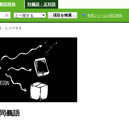
類語辞典
対義語・反対語
検索フォームの固定解除
語・シソーラス
同義語