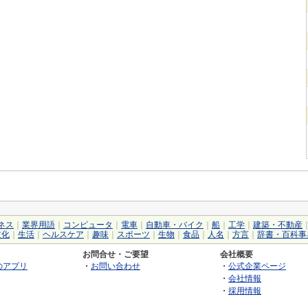
ネス
｜
業界用語
｜
コンピュータ
｜
電車
｜
自動車・バイク
｜
船
｜
工学
｜
建築・不動産
文化
｜
生活
｜
ヘルスケア
｜
趣味
｜
スポーツ
｜
生物
｜
食品
｜
人名
｜
方言
｜
辞書・百科事
お問合せ・ご要望
会社概要
のアプリ
・
お問い合わせ
・
公式企業ページ
・
会社情報
・
採用情報