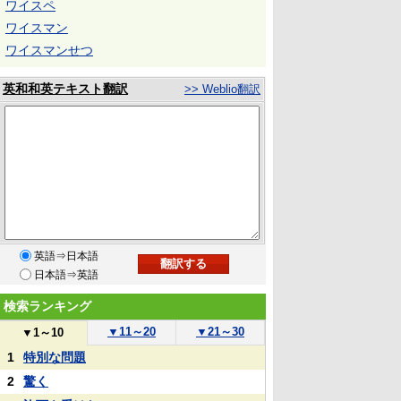
ワイスペ
ワイスマン
ワイスマンせつ
英和和英テキスト翻訳
>> Weblio翻訳
英語⇒日本語
日本語⇒英語
検索ランキング
▼
11～20
▼
21～30
▼
1～10
1
特別な問題
2
驚く