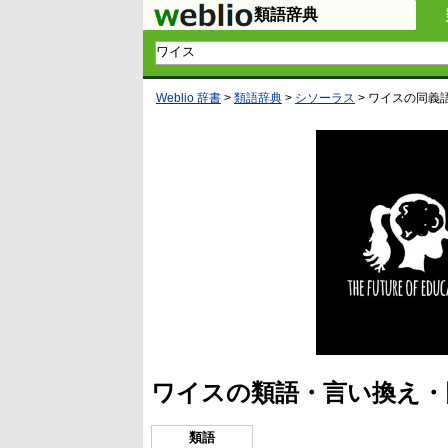
類語辞典
Weblio 辞書
>
類語辞典
>
シソーラス
>
ワイス
の同義
ワイスの類語・言い換え・
類語