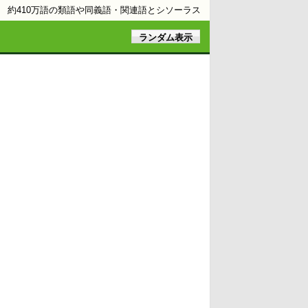
約410万語の類語や同義語・関連語とシソーラス