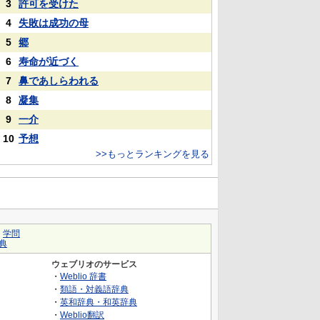
3
許可を受けた
4
失敗は成功の母
5
郷
6
寿命が近づく
7
鼻であしらわれる
8
凝集
9
一介
10
予想
>>もっとランキングを見る
｜
学問
典
ウェブリオのサービス
・
Weblio 辞書
・
類語・対義語辞典
・
英和辞典・和英辞典
・
Weblio翻訳