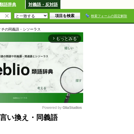
類語辞典
対義語・反対語
検索フォームの固定解除
ィチ
の同義語・シソーラス
もっとみる
arrow_forward_ios
Powered by 
GliaStudios
言い換え・同義語
M
u