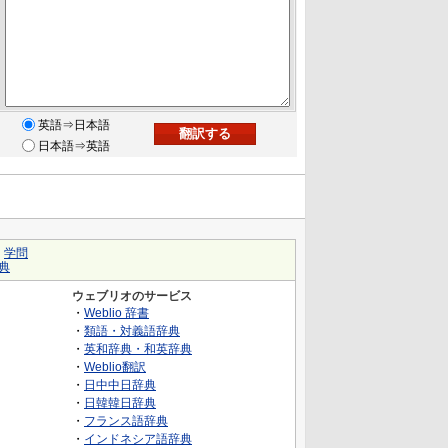
英語⇒日本語
日本語⇒英語
｜
学問
典
ウェブリオのサービス
・
Weblio 辞書
・
類語・対義語辞典
・
英和辞典・和英辞典
・
Weblio翻訳
・
日中中日辞典
・
日韓韓日辞典
・
フランス語辞典
・
インドネシア語辞典