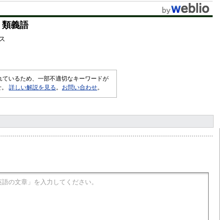
t
・類義語
e
ス
されているため、一部不適切なキーワードが
せ。
詳しい解説を見る
。
お問い合わせ
。