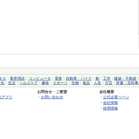
ネス
｜
業界用語
｜
コンピュータ
｜
電車
｜
自動車・バイク
｜
船
｜
工学
｜
建築・不動産
文化
｜
生活
｜
ヘルスケア
｜
趣味
｜
スポーツ
｜
生物
｜
食品
｜
人名
｜
方言
｜
辞書・百科事
お問合せ・ご要望
会社概要
のアプリ
・
お問い合わせ
・
公式企業ページ
・
会社情報
・
採用情報