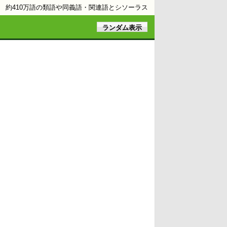
約410万語の類語や同義語・関連語とシソーラス