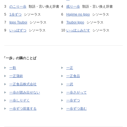
のこり一歩
類語・言い換え辞書
残り一歩
類語・言い換え辞書
1歩ずつ
シソーラス
Hajime no Ippo
シソーラス
Ippo Tsuboi
シソーラス
Tsuboi Ippo
シソーラス
いっぽずつ
シソーラス
いっぽふみだす
シソーラス
「一歩」の隣のことば
一歎
一正
一正蒲鉾
一正食品
一正食品株式会社
一武
一歩が踏み出せない
一歩さがって
一歩しりぞく
一歩ずつ
一歩ずつ前進する
一歩ずつ進む