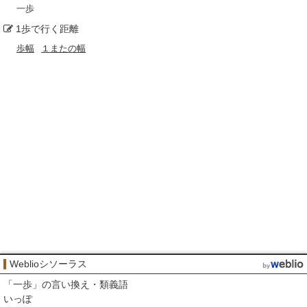
一歩
1歩で行く距離
歩幅
１またの幅
Weblioシソーラス
「
一歩
」の言い換え・類義語
いっぽ