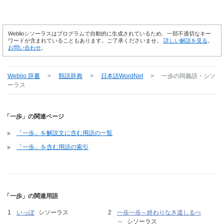
Weblioシソーラスはプログラムで自動的に生成されているため、一部不適切なキー
ワードが含まれていることもあります。ご了承くださいませ。
詳しい解説を見る
。
お問い合わせ
。
Weblio 辞書
>
類語辞典
>
日本語WordNet
>
一歩
の同義語・シソ
ーラス
「一歩」の関連ページ
「一歩」を解説文に含む用語の一覧
「一歩」を含む用語の索引
「一歩」の関連用語
いっぽ
シソーラス
一歩一歩～終わりなき道しるべ
～
シソーラス