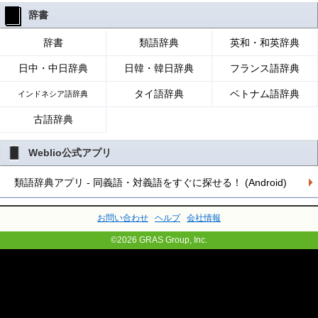
辞書
辞書
類語辞典
英和・和英辞典
日中・中日辞典
日韓・韓日辞典
フランス語辞典
タイ語辞典
ベトナム語辞典
インドネシア語辞典
古語辞典
Weblio公式アプリ
類語辞典アプリ - 同義語・対義語をすぐに探せる！ (Android)
お問い合わせ
ヘルプ
会社情報
©2026 GRAS Group, Inc.