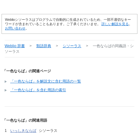
Weblioシソーラスはプログラムで自動的に生成されているため、一部不適切なキー
ワードが含まれていることもあります。ご了承くださいませ。
詳しい解説を見る
。
お問い合わせ
。
Weblio 辞書
>
類語辞典
>
シソーラス
>
一色ならば
の同義語・シ
ソーラス
「一色ならば」の関連ページ
「一色ならば」を解説文に含む用語の一覧
「一色ならば」を含む用語の索引
「一色ならば」の関連用語
いっしきならば
シソーラス