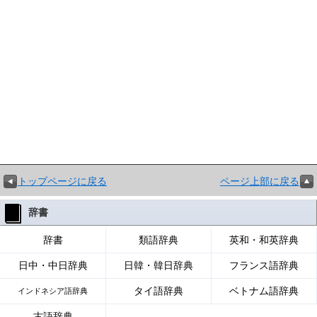
トップページに戻る
ページ上部に戻る
辞書
辞書
類語辞典
英和・和英辞典
日中・中日辞典
日韓・韓日辞典
フランス語辞典
タイ語辞典
ベトナム語辞典
インドネシア語辞典
古語辞典