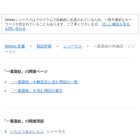
Weblioシソーラスはプログラムで自動的に生成されているため、一部不適切なキー
ワードが含まれていることもあります。ご了承くださいませ。
詳しい解説を見る
。
お問い合わせ
。
Weblio 辞書
>
類語辞典
>
シソーラス
>
一葉葵紋
の同義語・シソ
ーラス
「一葉葵紋」の関連ページ
「一葉葵紋」を解説文に含む用語の一覧
「一葉葵紋」を含む用語の索引
「一葉葵紋」の関連用語
いちようあおいもん
シソーラス