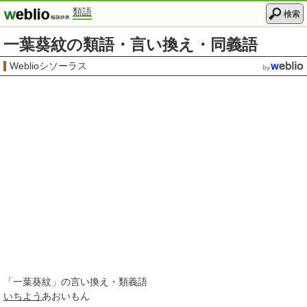
類語
検索
一葉葵紋の類語・言い換え・同義語
Weblioシソーラス
「
一葉葵紋
」の言い換え・類義語
いちよう
あおいもん