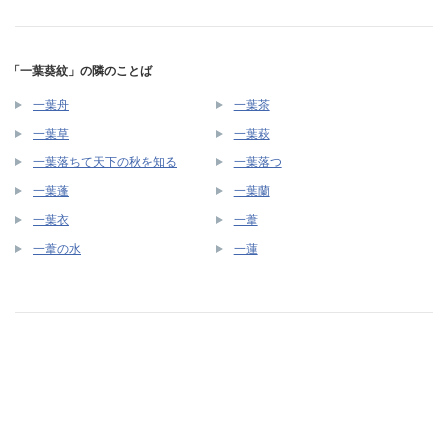
「一葉葵紋」の隣のことば
一葉舟
一葉茶
一葉草
一葉萩
一葉落ちて天下の秋を知る
一葉落つ
一葉蓬
一葉蘭
一葉衣
一葦
一葦の水
一蓮