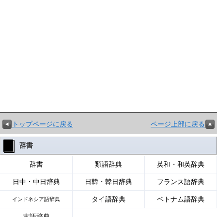
トップページに戻る
ページ上部に戻る
辞書
辞書
類語辞典
英和・和英辞典
日中・中日辞典
日韓・韓日辞典
フランス語辞典
タイ語辞典
ベトナム語辞典
インドネシア語辞典
古語辞典