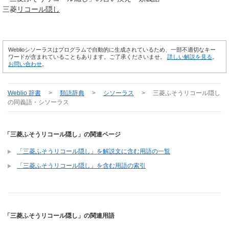
三菱
リコール
隠し
Weblioシソーラスはプログラムで自動的に生成されているため、一部不適切なキー
ワードが含まれていることもあります。ご了承くださいませ。
詳しい解説を見る
。
お問い合わせ
。
Weblio 辞書
>
類語辞典
>
シソーラス
>
三菱ふそうリコール隠し
の同義語・シソーラス
「三菱ふそうリコール隠し」の関連ページ
「三菱ふそうリコール隠し」を解説文に含む用語の一覧
「三菱ふそうリコール隠し」を含む用語の索引
「三菱ふそうリコール隠し」の関連用語