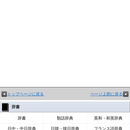
トップページに戻る
ページ上部に戻る
辞書
辞書
類語辞典
英和・和英辞典
日中・中日辞典
日韓・韓日辞典
フランス語辞典