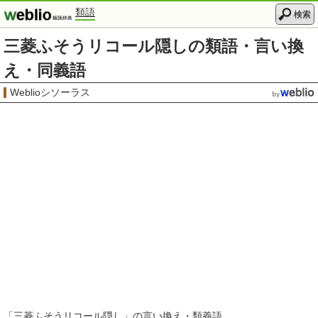
類語
検索
三菱ふそうリコール隠しの類語・言い換
え・同義語
Weblioシソーラス
「
三菱ふそうリコール隠し
」の言い換え・類義語