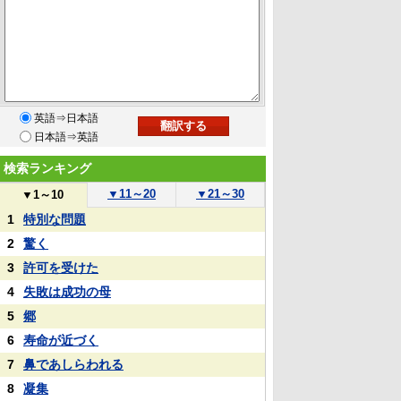
英語⇒日本語
日本語⇒英語
検索ランキング
▼
11～20
▼
21～30
▼
1～10
1
特別な問題
2
驚く
3
許可を受けた
4
失敗は成功の母
5
郷
6
寿命が近づく
7
鼻であしらわれる
8
凝集