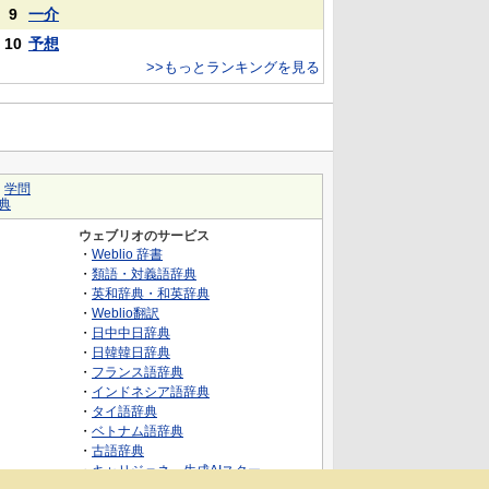
9
一介
10
予想
>>もっとランキングを見る
｜
学問
典
ウェブリオのサービス
・
Weblio 辞書
・
類語・対義語辞典
・
英和辞典・和英辞典
・
Weblio翻訳
・
日中中日辞典
・
日韓韓日辞典
・
フランス語辞典
・
インドネシア語辞典
・
タイ語辞典
・
ベトナム語辞典
・
古語辞典
・
キャリジェネ～生成AIスクー