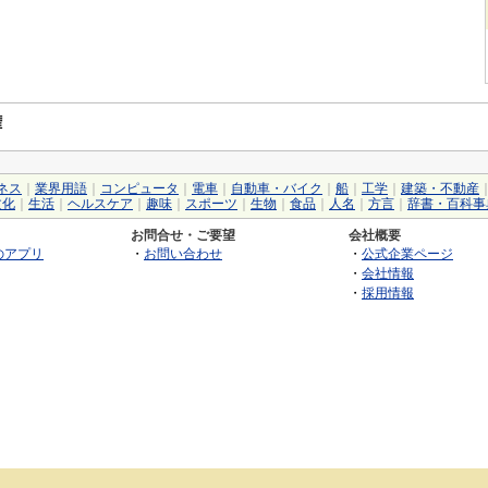
権
ネス
｜
業界用語
｜
コンピュータ
｜
電車
｜
自動車・バイク
｜
船
｜
工学
｜
建築・不動産
文化
｜
生活
｜
ヘルスケア
｜
趣味
｜
スポーツ
｜
生物
｜
食品
｜
人名
｜
方言
｜
辞書・百科事
お問合せ・ご要望
会社概要
のアプリ
・
お問い合わせ
・
公式企業ページ
・
会社情報
・
採用情報