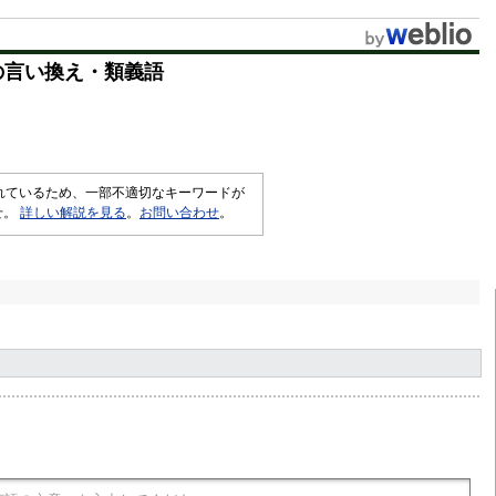
u
t
の言い換え・類義語
e
されているため、一部不適切なキーワードが
せ。
詳しい解説を見る
。
お問い合わせ
。