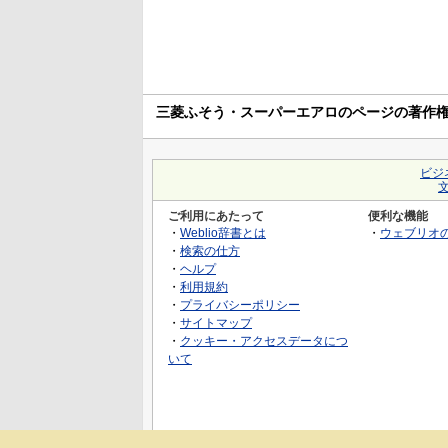
三菱ふそう・スーパーエアロのページの著作
ビジ
ご利用にあたって
便利な機能
・
Weblio辞書とは
・
ウェブリオ
・
検索の仕方
・
ヘルプ
・
利用規約
・
プライバシーポリシー
・
サイトマップ
・
クッキー・アクセスデータにつ
いて