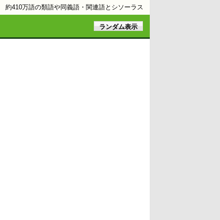
約410万語の類語や同義語・関連語とシソーラス