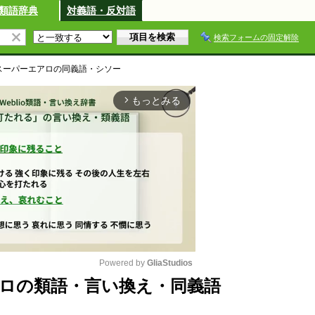
類語辞典
対義語・反対語
検索フォームの固定解除
スーパーエアロ
の同義語・シソー
もっとみる
arrow_forward_ios
Powered by 
GliaStudios
ロの類語・言い換え・同義語
M