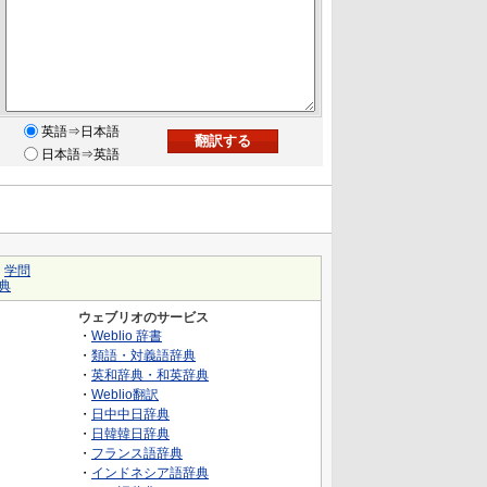
英語⇒日本語
日本語⇒英語
｜
学問
典
ウェブリオのサービス
・
Weblio 辞書
・
類語・対義語辞典
・
英和辞典・和英辞典
・
Weblio翻訳
・
日中中日辞典
・
日韓韓日辞典
・
フランス語辞典
・
インドネシア語辞典