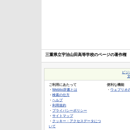
三重県立宇治山田高等学校のページの著作権
ビジ
ご利用にあたって
便利な機能
・
Weblio辞書とは
・
ウェブリオ
・
検索の仕方
・
ヘルプ
・
利用規約
・
プライバシーポリシー
・
サイトマップ
・
クッキー・アクセスデータにつ
いて