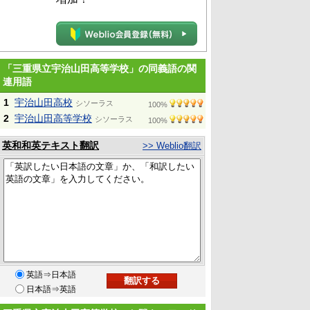
「三重県立宇治山田高等学校」の同義語の関
連用語
1
宇治山田高校
シソーラス
100%
2
宇治山田高等学校
シソーラス
100%
英和和英テキスト翻訳
>> Weblio翻訳
英語⇒日本語
日本語⇒英語