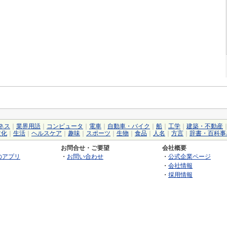
ネス
｜
業界用語
｜
コンピュータ
｜
電車
｜
自動車・バイク
｜
船
｜
工学
｜
建築・不動産
文化
｜
生活
｜
ヘルスケア
｜
趣味
｜
スポーツ
｜
生物
｜
食品
｜
人名
｜
方言
｜
辞書・百科事
お問合せ・ご要望
会社概要
のアプリ
・
お問い合わせ
・
公式企業ページ
・
会社情報
・
採用情報