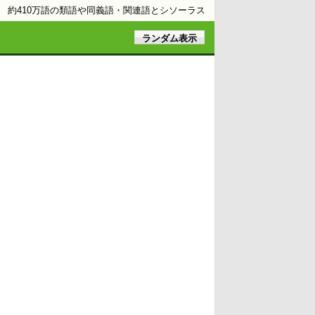
約410万語の類語や同義語・関連語とシソーラス