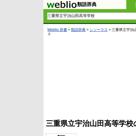
類語辞典
Weblio 辞書
>
類語辞典
>
シソーラス
>
三重県立宇治
ス
L
/
U
o
n
a
m
d
u
e
t
d
e
:
4
三重県立宇治山田高等学校
5
.
3