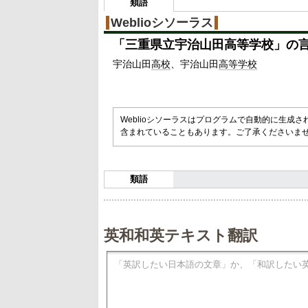
3
類語
%
Weblioシソーラス
「
三重県立宇治山田高等学校
」の
宇治山田
高校
宇治山田
高等学校
Weblioシソーラスはプログラムで自動的に生成
含まれていることもあります。ご了承くださいま
類語
英和和英テキスト翻訳