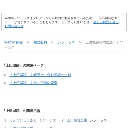
Weblioシソーラスはプログラムで自動的に生成されているため、一部不適切なキー
ワードが含まれていることもあります。ご了承くださいませ。
詳しい解説を見る
。
お問い合わせ
。
Weblio 辞書
>
類語辞典
>
シソーラス
>
上田城跡
の同義語・シソ
ーラス
「上田城跡」の関連ページ
「上田城跡」を解説文に含む用語の一覧
「上田城跡」を含む用語の索引
「上田城跡」の関連用語
うえだじょうあと
シソーラス
上田城址公園
シソーラス