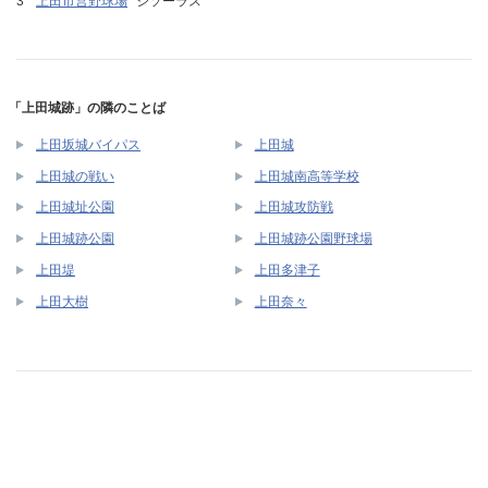
上田市営野球場
シソーラス
「上田城跡」の隣のことば
上田坂城バイパス
上田城
上田城の戦い
上田城南高等学校
上田城址公園
上田城攻防戦
上田城跡公園
上田城跡公園野球場
上田堤
上田多津子
上田大樹
上田奈々