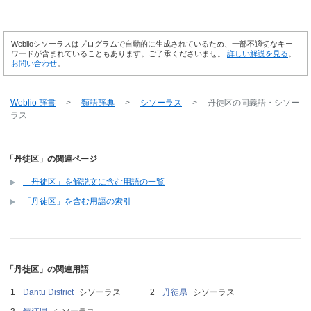
Weblioシソーラスはプログラムで自動的に生成されているため、一部不適切なキー
ワードが含まれていることもあります。ご了承くださいませ。
詳しい解説を見る
。
お問い合わせ
。
Weblio 辞書
>
類語辞典
>
シソーラス
>
丹徒区
の同義語・シソー
ラス
「丹徒区」の関連ページ
「丹徒区」を解説文に含む用語の一覧
「丹徒区」を含む用語の索引
「丹徒区」の関連用語
Dantu District
シソーラス
丹徒県
シソーラス