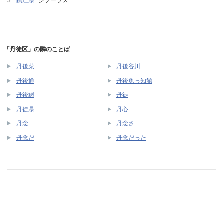
鎮江県
シソーラス
「丹徒区」の隣のことば
丹後菜
丹後谷川
丹後通
丹後魚っ知館
丹後鰯
丹徒
丹徒県
丹心
丹念
丹念さ
丹念だ
丹念だった