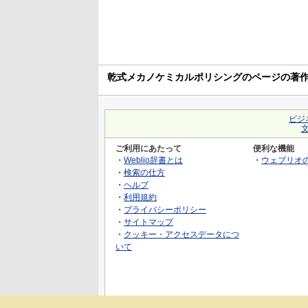
乾式メカノケミカルポリシングのページの著
ビジ
ご利用にあたって
便利な機能
・
Weblio辞書とは
・
ウェブリオ
・
検索の仕方
・
ヘルプ
・
利用規約
・
プライバシーポリシー
・
サイトマップ
・
クッキー・アクセスデータにつ
いて