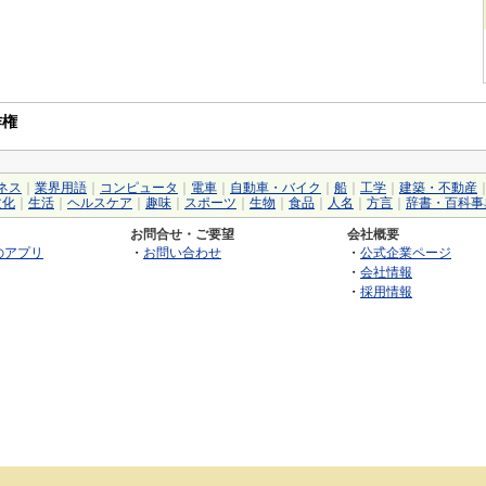
作権
ネス
｜
業界用語
｜
コンピュータ
｜
電車
｜
自動車・バイク
｜
船
｜
工学
｜
建築・不動産
文化
｜
生活
｜
ヘルスケア
｜
趣味
｜
スポーツ
｜
生物
｜
食品
｜
人名
｜
方言
｜
辞書・百科事
お問合せ・ご要望
会社概要
のアプリ
・
お問い合わせ
・
公式企業ページ
・
会社情報
・
採用情報