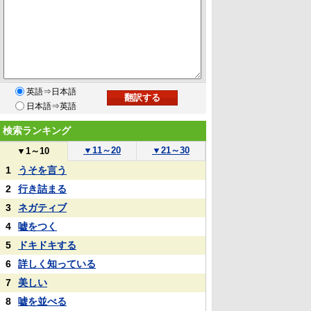
英語⇒日本語
日本語⇒英語
検索ランキング
▼
11～20
▼
21～30
▼
1～10
1
うそを言う
2
行き詰まる
3
ネガティブ
4
嘘をつく
5
ドキドキする
6
詳しく知っている
7
美しい
8
嘘を並べる