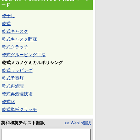
ード
乾干し
乾式
乾式キャスク
乾式キャスク貯蔵
乾式クラッチ
乾式グルービング工法
乾式メカノケミカルポリシング
乾式ラッピング
乾式予察灯
乾式再処理
乾式再処理技術
乾式化
乾式単板クラッチ
英和和英テキスト翻訳
>> Weblio翻訳