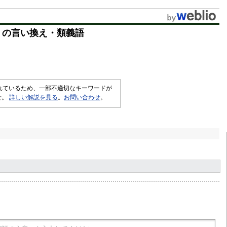
u
t
」の言い換え・類義語
e
されているため、一部不適切なキーワードが
せ。
詳しい解説を見る
。
お問い合わせ
。