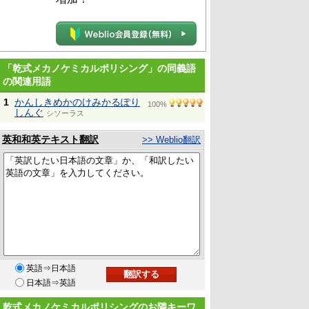
「乾式メカノケミカルポリシング」の同義語
の関連用語
1
かんしきめかのけみかるぽり
100%
しんぐ
シソーラス
英和和英テキスト翻訳
>> Weblio翻訳
英語⇒日本語
日本語⇒英語
乾式メカノケミカルポリシングのお隣キーワ