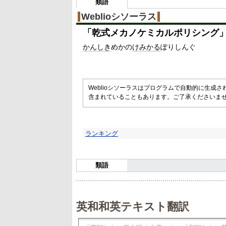
類語
Weblioシソーラス
「
乾式メカノケミカルポリシング
かんしき
めかの
けみかる
ぽりしんぐ
Weblioシソーラスはプログラムで自動的に生成
含まれていることもあります。ご了承くださいま
ランキング
類語
英和和英テキスト翻訳