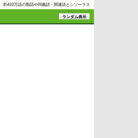
約410万語の類語や同義語・関連語とシソーラス