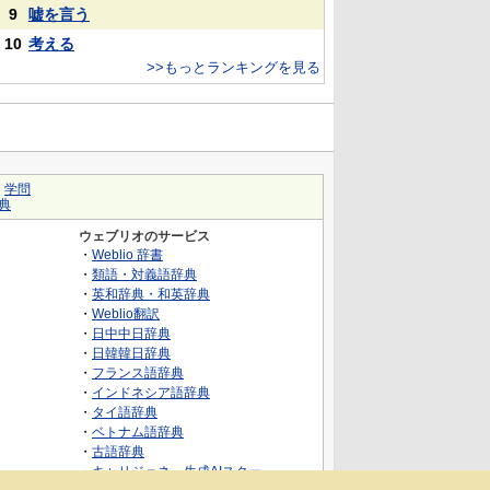
9
嘘を言う
10
考える
>>もっとランキングを見る
｜
学問
典
ウェブリオのサービス
・
Weblio 辞書
・
類語・対義語辞典
・
英和辞典・和英辞典
・
Weblio翻訳
・
日中中日辞典
・
日韓韓日辞典
・
フランス語辞典
・
インドネシア語辞典
・
タイ語辞典
・
ベトナム語辞典
・
古語辞典
・
キャリジェネ～生成AIスクー