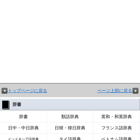
トップページに戻る
ページ上部に戻る
辞書
辞書
類語辞典
英和・和英辞典
日中・中日辞典
日韓・韓日辞典
フランス語辞典
タイ語辞典
ベトナム語辞典
インドネシア語辞典