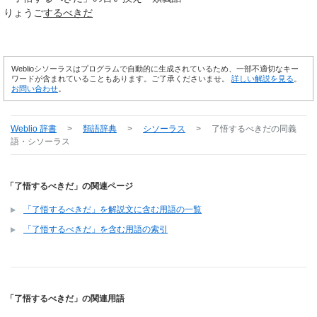
りょうご
するべきだ
Weblioシソーラスはプログラムで自動的に生成されているため、一部不適切なキー
ワードが含まれていることもあります。ご了承くださいませ。
詳しい解説を見る
。
お問い合わせ
。
Weblio 辞書
>
類語辞典
>
シソーラス
>
了悟するべきだ
の同義
語・シソーラス
「了悟するべきだ」の関連ページ
「了悟するべきだ」を解説文に含む用語の一覧
「了悟するべきだ」を含む用語の索引
「了悟するべきだ」の関連用語