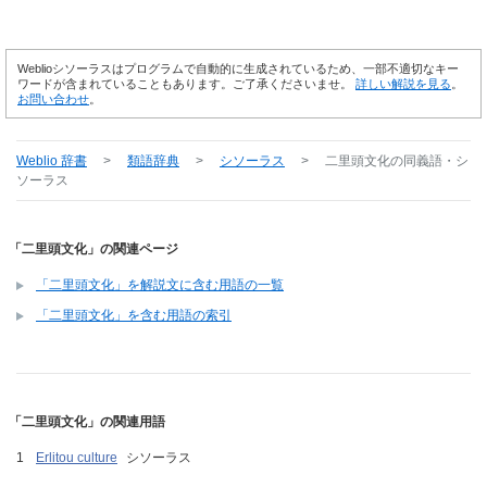
Weblioシソーラスはプログラムで自動的に生成されているため、一部不適切なキー
ワードが含まれていることもあります。ご了承くださいませ。
詳しい解説を見る
。
お問い合わせ
。
Weblio 辞書
>
類語辞典
>
シソーラス
>
二里頭文化
の同義語・シ
ソーラス
「二里頭文化」の関連ページ
「二里頭文化」を解説文に含む用語の一覧
「二里頭文化」を含む用語の索引
「二里頭文化」の関連用語
Erlitou culture
シソーラス