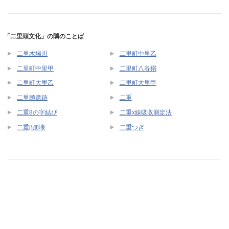
「二里頭文化」の隣のことば
二里木場川
二里町中里乙
二里町中里甲
二里町八谷搦
二里町大里乙
二里町大里甲
二里頭遺跡
二重
二重8の字結び
二重x線吸収測定法
二重β崩壊
二重つぎ