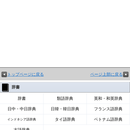
トップページに戻る
ページ上部に戻る
辞書
辞書
類語辞典
英和・和英辞典
日中・中日辞典
日韓・韓日辞典
フランス語辞典
タイ語辞典
ベトナム語辞典
インドネシア語辞典
古語辞典