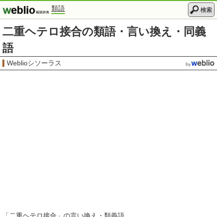
類語
検索
二重ヘテロ接合の類語・言い換え・同義
語
Weblioシソーラス
「
二重ヘテロ接合
」の言い換え・類義語