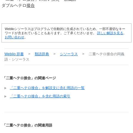
ダブルヘテロ
接合
Weblioシソーラスはプログラムで自動的に生成されているため、一部不適切なキー
ワードが含まれていることもあります。ご了承くださいませ。
詳しい解説を見る
。
お問い合わせ
。
Weblio 辞書
>
類語辞典
>
シソーラス
>
二重ヘテロ接合
の同義
語・シソーラス
「二重ヘテロ接合」の関連ページ
「二重ヘテロ接合」を解説文に含む用語の一覧
「二重ヘテロ接合」を含む用語の索引
「二重ヘテロ接合」の関連用語