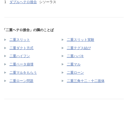
ダブルヘテロ接合
シソーラス
「二重ヘテロ接合」の隣のことば
二重スリット
二重スリット実験
二重ダクト方式
二重テグス結び
二重ハイフン
二重ハバキ
二重ベータ崩壊
二重マル
二重マルをもらう
二重ローン
二重ローン問題
二重三角十二・十二面体