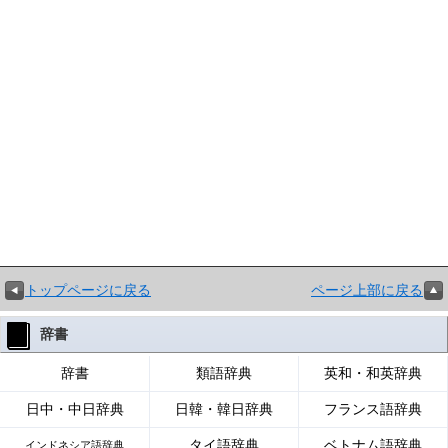
トップページに戻る
ページ上部に戻る
辞書
辞書
類語辞典
英和・和英辞典
日中・中日辞典
日韓・韓日辞典
フランス語辞典
タイ語辞典
ベトナム語辞典
インドネシア語辞典