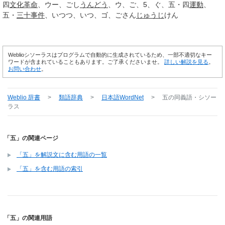
四
文化
革命
ウー
ごし
うんどう
ウ
ご
5
ぐ
五・四
運動
五・
三十
事件
いつつ
いつ
ゴ
ごさん
じゅうじ
けん
Weblioシソーラスはプログラムで自動的に生成されているため、一部不適切なキー
ワードが含まれていることもあります。ご了承くださいませ。
詳しい解説を見る
。
お問い合わせ
。
Weblio 辞書
>
類語辞典
>
日本語WordNet
>
五
の同義語・シソー
ラス
「五」の関連ページ
「五」を解説文に含む用語の一覧
「五」を含む用語の索引
「五」の関連用語