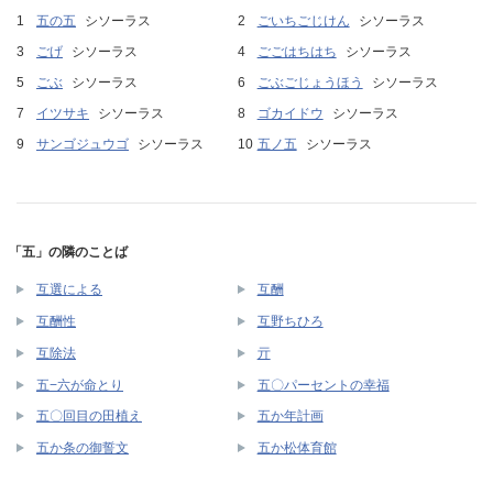
五の五
シソーラス
ごいちごじけん
シソーラス
ごげ
シソーラス
ごごはちはち
シソーラス
ごぶ
シソーラス
ごぶごじょうほう
シソーラス
イツサキ
シソーラス
ゴカイドウ
シソーラス
サンゴジュウゴ
シソーラス
五ノ五
シソーラス
「五」の隣のことば
互選による
互酬
互酬性
互野ちひろ
互除法
亓
五−六が命とり
五〇パーセントの幸福
五〇回目の田植え
五か年計画
五か条の御誓文
五か松体育館