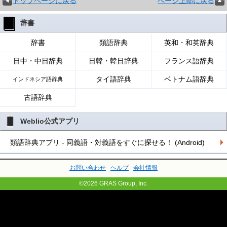
トップページに戻る
ページ上部に戻る
辞書
辞書
類語辞典
英和・和英辞典
日中・中日辞典
日韓・韓日辞典
フランス語辞典
タイ語辞典
ベトナム語辞典
インドネシア語辞典
古語辞典
Weblio公式アプリ
類語辞典アプリ - 同義語・対義語をすぐに探せる！ (Android)
お問い合わせ
ヘルプ
会社情報
©2026 GRAS Group, Inc.