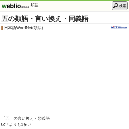
類語
検索
五の類語・言い換え・同義語
日本語WordNet(類語)
「
五
」の言い換え・類義語
4よりも1多い