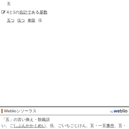
五
4と1の
合計で
ある
基数
五つ
伍つ
拳固
伍
Weblioシソーラス
「
五
」の言い換え・類義語
い
ご
しぶんか
かくめい
伍
ごいちごじけん
五・一五
事件
五・