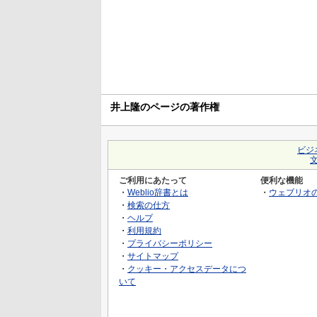
井上隆のページの著作権
ビジ
ご利用にあたって
便利な機能
・
Weblio辞書とは
・
ウェブリオ
・
検索の仕方
・
ヘルプ
・
利用規約
・
プライバシーポリシー
・
サイトマップ
・
クッキー・アクセスデータにつ
いて