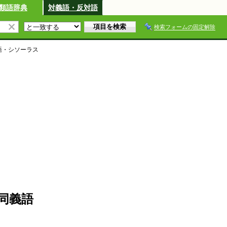
類語辞典
対義語・反対語
検索フォームの固定解除
語・シソーラス
同義語