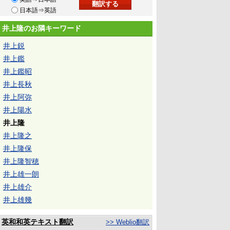
日本語⇒英語
井上隆のお隣キーワード
井上鋭
井上鑑
井上鑑昭
井上長秋
井上阿弥
井上陽水
井上隆
井上隆之
井上隆保
井上隆智穂
井上雄一朗
井上雄介
井上雄幾
英和和英テキスト翻訳
>> Weblio翻訳