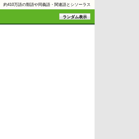
約410万語の類語や同義語・関連語とシソーラス