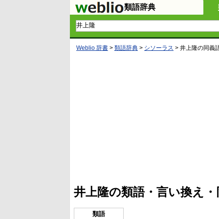
類語辞典
Weblio 辞書
>
類語辞典
>
シソーラス
>
井上隆
の同義
L
/
U
o
n
a
m
d
u
e
t
d
e
:
4
井上隆の類語・言い換え・
5
.
3
3
類語