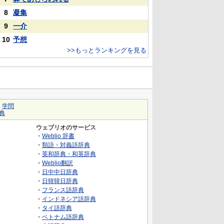
8
凝集
9
一介
10
予想
>>もっとランキングを見る
｜
学問
典
ウェブリオのサービス
・
Weblio 辞書
・
類語・対義語辞典
・
英和辞典・和英辞典
・
Weblio翻訳
・
日中中日辞典
・
日韓韓日辞典
・
フランス語辞典
・
インドネシア語辞典
・
タイ語辞典
・
ベトナム語辞典