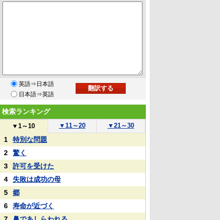
英語⇒日本語
日本語⇒英語
検索ランキング
▼
11～20
▼
21～30
▼
1～10
1
特別な問題
2
驚く
3
許可を受けた
4
失敗は成功の母
5
郷
6
寿命が近づく
7
鼻であしらわれる