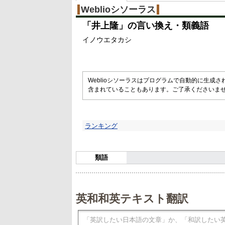
%
Weblioシソーラス
「
井上隆
」の言い換え・類義語
イノウエタカシ
Weblioシソーラスはプログラムで自動的に生成
含まれていることもあります。ご了承くださいま
ランキング
類語
英和和英テキスト翻訳