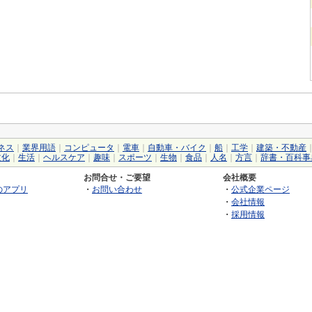
ネス
｜
業界用語
｜
コンピュータ
｜
電車
｜
自動車・バイク
｜
船
｜
工学
｜
建築・不動産
文化
｜
生活
｜
ヘルスケア
｜
趣味
｜
スポーツ
｜
生物
｜
食品
｜
人名
｜
方言
｜
辞書・百科事
お問合せ・ご要望
会社概要
のアプリ
・
お問い合わせ
・
公式企業ページ
・
会社情報
・
採用情報