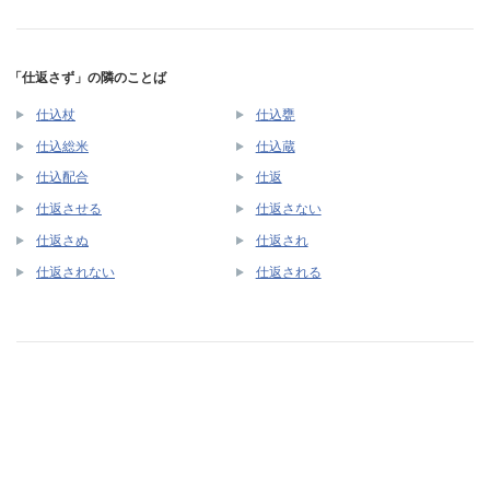
「仕返さず」の隣のことば
仕込杖
仕込甕
仕込総米
仕込蔵
仕込配合
仕返
仕返させる
仕返さない
仕返さぬ
仕返され
仕返されない
仕返される