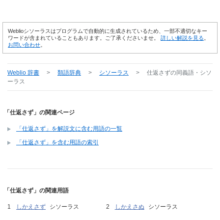
Weblioシソーラスはプログラムで自動的に生成されているため、一部不適切なキー
ワードが含まれていることもあります。ご了承くださいませ。
詳しい解説を見る
。
お問い合わせ
。
Weblio 辞書
>
類語辞典
>
シソーラス
>
仕返さず
の同義語・シソ
ーラス
「仕返さず」の関連ページ
「仕返さず」を解説文に含む用語の一覧
「仕返さず」を含む用語の索引
「仕返さず」の関連用語
しかえさず
シソーラス
しかえさぬ
シソーラス