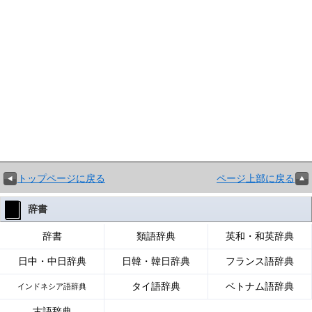
トップページに戻る
ページ上部に戻る
辞書
辞書
類語辞典
英和・和英辞典
日中・中日辞典
日韓・韓日辞典
フランス語辞典
タイ語辞典
ベトナム語辞典
インドネシア語辞典
古語辞典