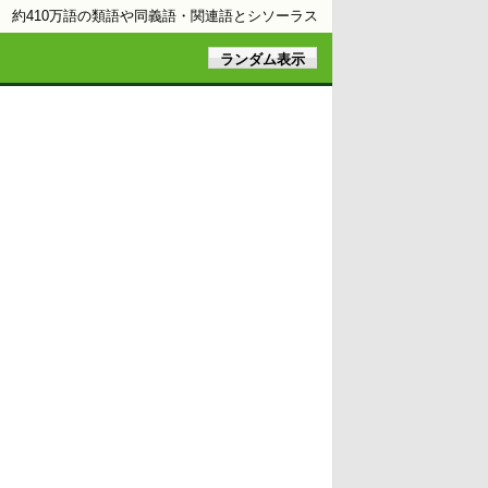
約410万語の類語や同義語・関連語とシソーラス