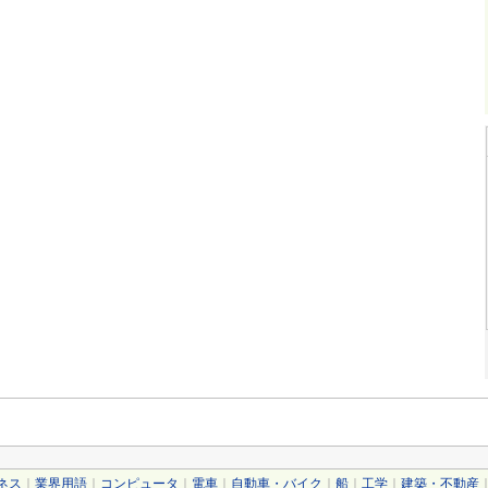
ネス
｜
業界用語
｜
コンピュータ
｜
電車
｜
自動車・バイク
｜
船
｜
工学
｜
建築・不動産