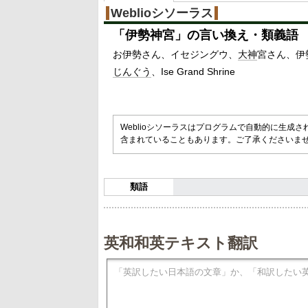
%
Weblioシソーラス
「
伊勢神宮
」の言い換え・類義語
お伊勢さん
イセジングウ
大神
宮さん
伊
じんぐう
Ise Grand Shrine
Weblioシソーラスはプログラムで自動的に生成
含まれていることもあります。ご了承くださいま
類語
英和和英テキスト翻訳