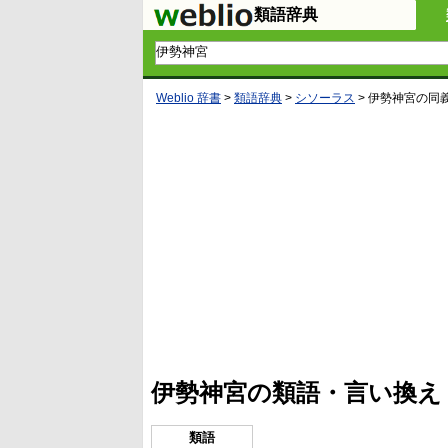
類語辞典
Weblio 辞書
>
類語辞典
>
シソーラス
>
伊勢神宮
の同
L
/
U
o
n
a
m
d
u
e
t
d
e
:
4
伊勢神宮の類語・言い換え
5
.
3
3
類語