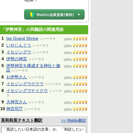
「伊勢神宮」の同義語の関連用語
1
Ise Grand Shrine
シソーラス
100%
2
いせじんぐう
シソーラス
100%
3
イセジングウ
シソーラス
100%
4
伊勢の神宮
シソーラス
100%
5
伊勢神宮を構成する神社と施
100%
設
シソーラス
6
お伊勢さん
シソーラス
100%
7
イセジングウゲクウ
シソーラス
100%
8
イセジングウナイクウ
シソーラ
100%
ス
9
大神宮さん
シソーラス
100%
10
神宮司庁
シソーラス
100%
英和和英テキスト翻訳
>> Weblio翻訳