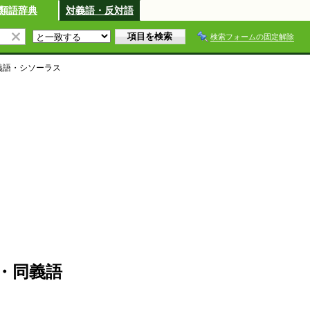
類語辞典
対義語・反対語
検索フォームの固定解除
義語・シソーラス
・同義語