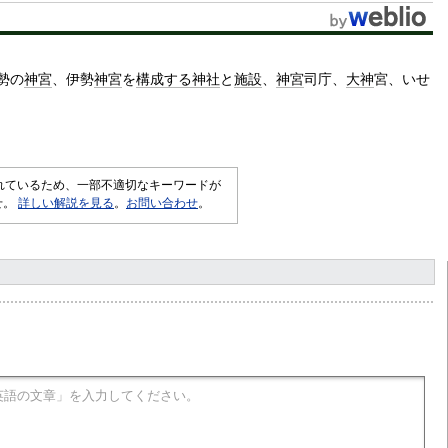
勢の
神宮
伊勢
神宮
を
構成する
神社
と
施設
神宮
司庁
大神
宮
いせ
されているため、一部不適切なキーワードが
せ。
詳しい解説を見る
。
お問い合わせ
。