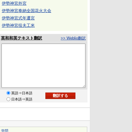
伊勢神宮外宮
伊勢神宮奉納全国花火大会
伊勢神宮式年遷宮
伊勢神宮役夫工米
英和和英テキスト翻訳
>> Weblio翻訳
英語⇒日本語
日本語⇒英語
｜
学問