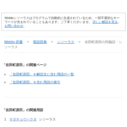
Weblioシソーラスはプログラムで自動的に生成されているため、一部不適切なキー
ワードが含まれていることもあります。ご了承くださいませ。
詳しい解説を見る
。
お問い合わせ
。
Weblio 辞書
>
類語辞典
>
シソーラス
>
佐田町原田
の同義語・シ
ソーラス
「佐田町原田」の関連ページ
「佐田町原田」を解説文に含む用語の一覧
「佐田町原田」を含む用語の索引
「佐田町原田」の関連用語
サダチョウハラダ
シソーラス