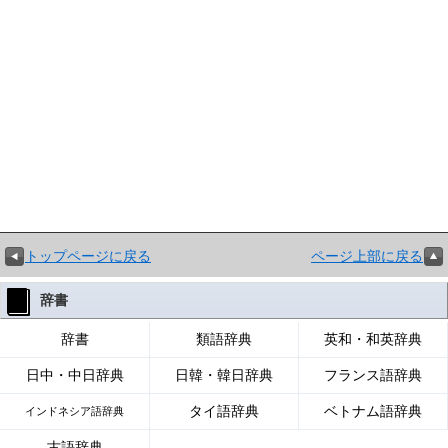
トップページに戻る
ページ上部に戻る
辞書
辞書
類語辞典
英和・和英辞典
日中・中日辞典
日韓・韓日辞典
フランス語辞典
タイ語辞典
ベトナム語辞典
インドネシア語辞典
古語辞典