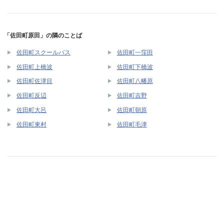
「佐田町原田」の隣のことば
佐田町スクールバス
佐田町一窪田
佐田町上橋波
佐田町下橋波
佐田町佐津目
佐田町八幡原
佐田町反辺
佐田町吉野
佐田町大呂
佐田町朝原
佐田町東村
佐田町毛津