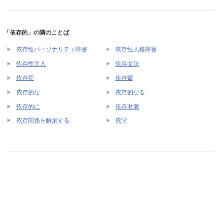
「依存的」の隣のことば
依存性パーソナリティ障害
依存性人格障害
依存性注入
依存文法
依存症
依存癖
依存的な
依存的なる
依存的に
依存財源
依存関係を解消する
依学