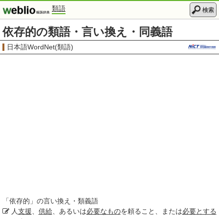
類語
検索
依存的の類語・言い換え・同義語
日本語WordNet(類語)
「
依存的
」の言い換え・類義語
人
支援
、
供給
、あるいは
必要なもの
を頼ること、または
必要とする