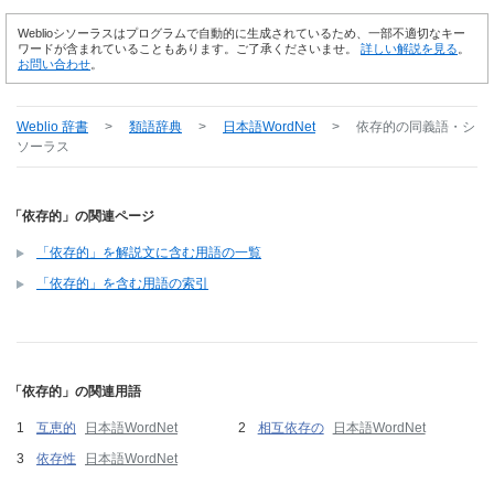
Weblioシソーラスはプログラムで自動的に生成されているため、一部不適切なキー
ワードが含まれていることもあります。ご了承くださいませ。
詳しい解説を見る
。
お問い合わせ
。
Weblio 辞書
>
類語辞典
>
日本語WordNet
>
依存的
の同義語・シ
ソーラス
「依存的」の関連ページ
「依存的」を解説文に含む用語の一覧
「依存的」を含む用語の索引
「依存的」の関連用語
互恵的
日本語WordNet
相互依存の
日本語WordNet
依存性
日本語WordNet