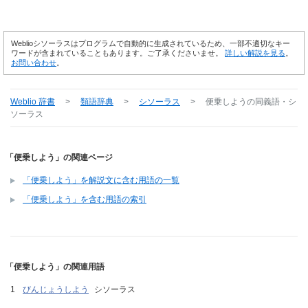
Weblioシソーラスはプログラムで自動的に生成されているため、一部不適切なキー
ワードが含まれていることもあります。ご了承くださいませ。
詳しい解説を見る
。
お問い合わせ
。
Weblio 辞書
>
類語辞典
>
シソーラス
>
便乗しよう
の同義語・シ
ソーラス
「便乗しよう」の関連ページ
「便乗しよう」を解説文に含む用語の一覧
「便乗しよう」を含む用語の索引
「便乗しよう」の関連用語
びんじょうしよう
シソーラス