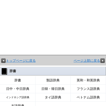
トップページに戻る
ページ上部に戻る
辞書
辞書
類語辞典
英和・和英辞典
日中・中日辞典
日韓・韓日辞典
フランス語辞典
タイ語辞典
ベトナム語辞典
インドネシア語辞典
古語辞典